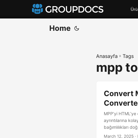
Ürü
Home
Anasayfa
»
Tags
mpp to
Convert 
Converte
MPP’yi HTML’ye d
ayrıntılarına kol
bağımlılıkları do
March 12, 2025
· 