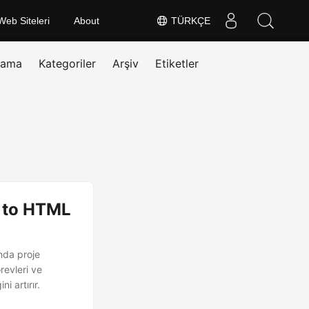
Web Siteleri
About
TÜRKÇE
rama
Kategoriler
Arşiv
Etiketler
 to HTML
nda proje
revleri ve
i artırır.