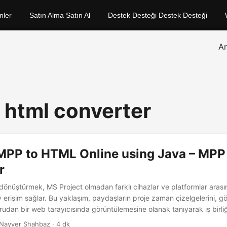
nler
Satın Alma Satın Al
Destek Desteği Destek Desteği
A
 html converter
MPP to HTML Online using Java – MPP
r
önüştürmek, MS Project olmadan farklı cihazlar ve platformlar arası
ay erişim sağlar. Bu yaklaşım, paydaşların proje zaman çizelgelerini, gö
ğrudan bir web tarayıcısında görüntülemesine olanak tanıyarak iş birliğin
Nayyer Shahbaz · 4 dk