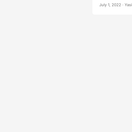
değiştireceğinizi
July 1, 2022
· Yas
taşıyacağınızı, 
aşağıdaki konular