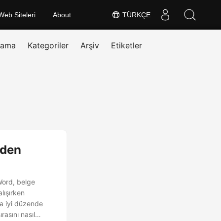
Web Siteleri
About
TÜRKÇE
rama
Kategoriler
Arşiv
Etiketler
iden
Word, belge
lışırken
ha iyi düzende
rasını nasıl