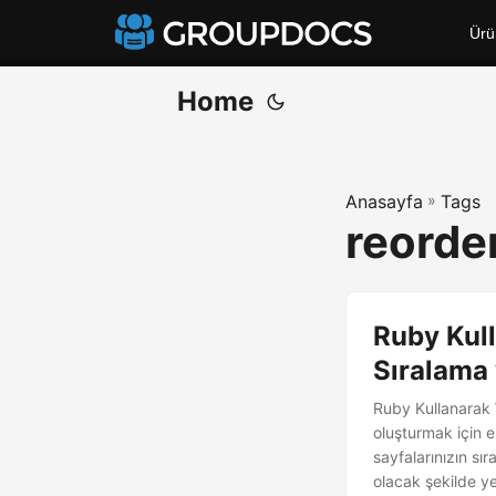
Ürü
Home
Anasayfa
»
Tags
reorde
Ruby Kull
Sıralama
Ruby Kullanarak 
oluşturmak için 
sayfalarınızın sı
olacak şekilde ye