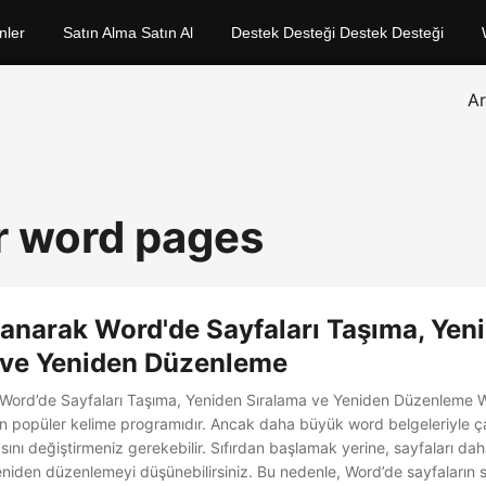
nler
Satın Alma Satın Al
Destek Desteği Destek Desteği
A
r word pages
anarak Word'de Sayfaları Taşıma, Yen
 ve Yeniden Düzenleme
Word’de Sayfaları Taşıma, Yeniden Sıralama ve Yeniden Düzenleme 
en popüler kelime programıdır. Ancak daha büyük word belgeleriyle ça
rasını değiştirmeniz gerekebilir. Sıfırdan başlamak yerine, sayfaları da
niden düzenlemeyi düşünebilirsiniz. Bu nedenle, Word’de sayfaların sı