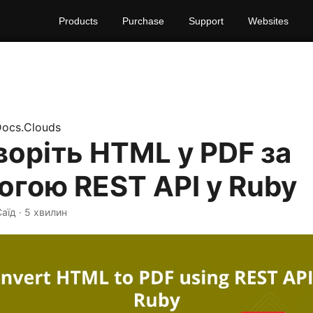
Products
Purchase
Support
Websites
ocs.Clouds
оріть HTML у PDF за
гою REST API у Ruby
Саїд · 5 хвилин