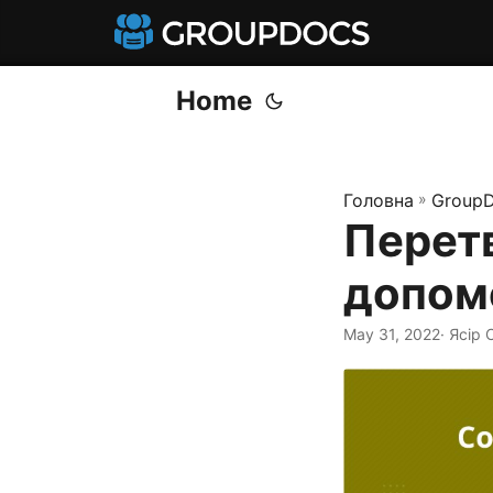
Home
Головна
»
GroupD
Перетв
допомо
May 31, 2022
· Ясір 