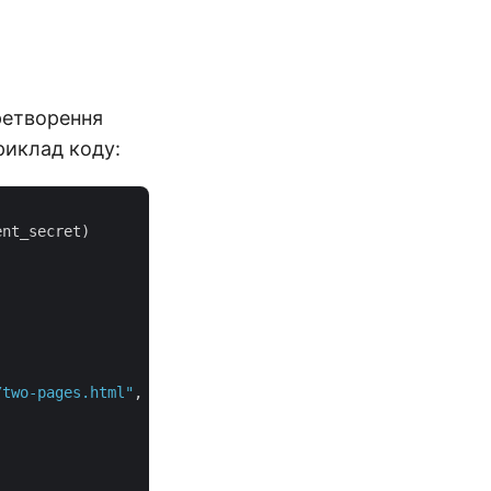
ретворення
риклад коду:
nt_secret)

/two-pages.html"
, @fileStream, @mystorage)
