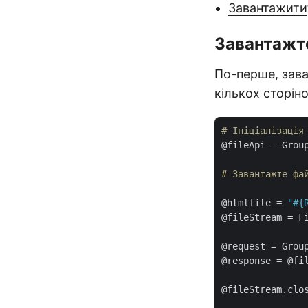
Завантажити
Завантажт
По-перше, зав
кількох сторін
# Ініціалізація
@fileApi = Grou
# Завантажте фа
@htmlfile = 
"
#{
@fileStream = F
@request = Grou
@response = @fil
@fileStream.clos