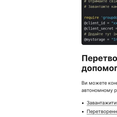
# Отримайте сві
# Завантажте ка
require
'groupd
@client_id = 
"x
@client_secret 
# Додайте тут і
@mystorage = 
"I
Перетво
допомог
Ви можете кон
автономному ре
Завантажити
Перетворенн