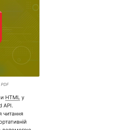
 PDF
ли
HTML
у
 API.
я читання
ортативній
за допомогою