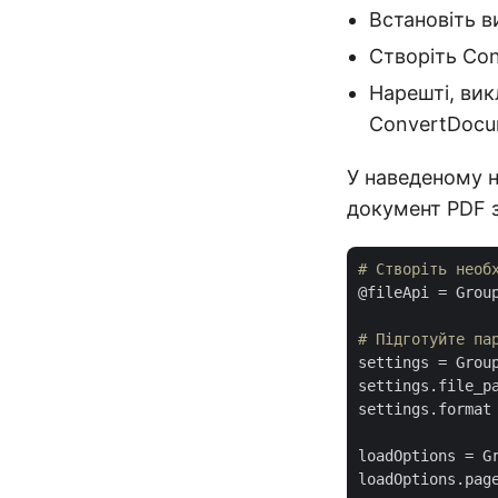
Встановіть в
Створіть Co
Нарешті, ви
ConvertDocu
У наведеному н
документ PDF 
# Створіть необ
@fileApi = Grou
# Підготуйте па
settings = Group
settings.file_p
settings.format
loadOptions = Gr
loadOptions.pag