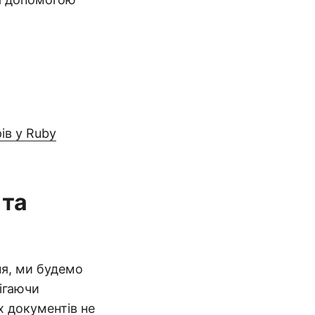
ів у Ruby
 та
я, ми будемо
рігаючи
х документів не