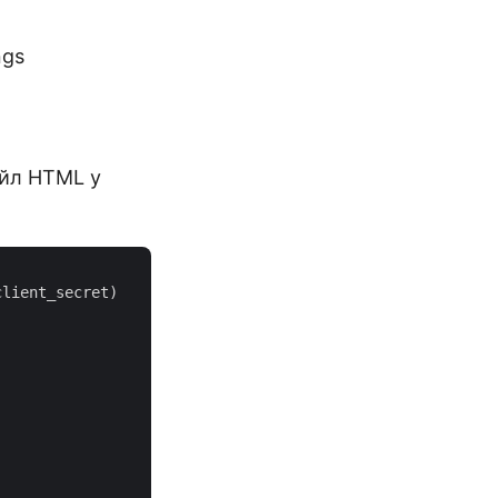
ngs
айл HTML у
lient_secret)
