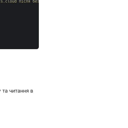
cs.cloud після безкоштовної реєстрації.
та читання в