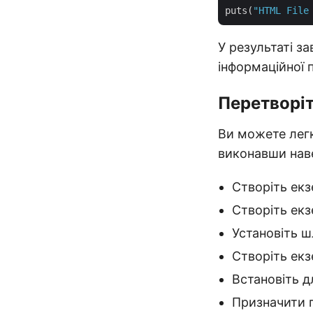
puts(
"HTML File
У результаті 
інформаційної п
Перетворіт
Ви можете лег
виконавши наве
Створіть ек
Створіть екз
Установіть ш
Створіть ек
Встановіть д
Призначити 