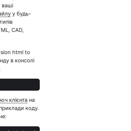
 ваші
айлу
у будь-
типів
TML, CAD,
ion html to
нду в консолі
:
люч клієнта
на
 приклади коду.
че: