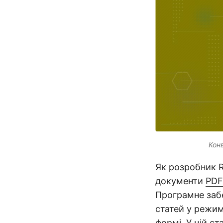
Кон
Як розробник 
документи
PDF
Програмне забе
статей у режим
формі. У цій с