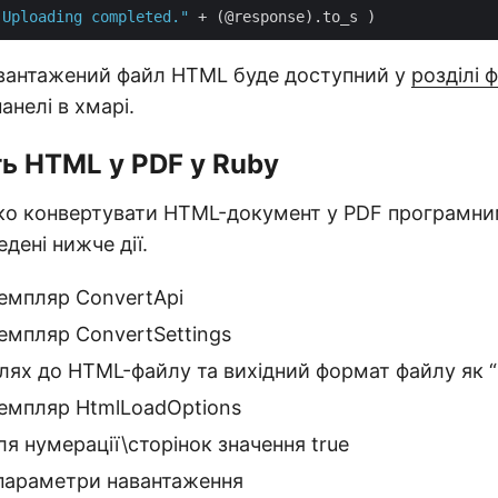
 Uploading completed."
завантажений файл HTML буде доступний у
розділі 
анелі в хмарі.
ь HTML у PDF у Ruby
ко конвертувати HTML-документ у PDF програмн
дені нижче дії.
земпляр ConvertApi
емпляр ConvertSettings
лях до HTML-файлу та вихідний формат файлу як “
земпляр HtmlLoadOptions
ля нумерації\сторінок значення true
параметри навантаження