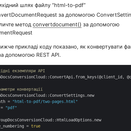
ихідний шлях файлу “html-to-pdf”
nvertDocumentRequest за допомогою ConvertSetti
кличте метод
convertdocument()
за допомогою
mentRequest
ижче прикладі коду показано, як конвертувати ф
за допомогою REST API.
хідні екземпляри API
pDocsConversionCloud::ConvertApi.from_keys(@client_id, @c
раметри конвертації
DocsConversionCloud::ConvertSettings.new

ath = 
"html-to-pdf/two-pages.html"
 = 
"pdf"
oupDocsConversionCloud::HtmlLoadOptions.new

e_numbering = 
true