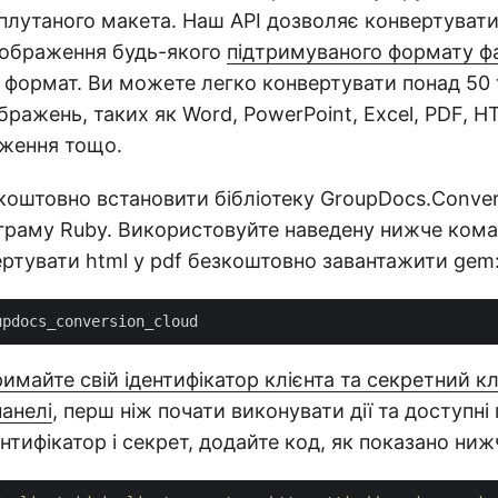
плутаного макета. Наш API дозволяє конвертувати
зображення будь-якого
підтримуваного формату ф
 формат. Ви можете легко конвертувати понад 50 
ображень, таких як Word, PowerPoint, Excel, PDF, H
аження тощо.
оштовно встановити бібліотеку GroupDocs.Convers
граму Ruby. Використовуйте наведену нижче кома
вертувати html у pdf безкоштовно завантажити gem
имайте свій ідентифікатор клієнта та секретний к
панелі
, перш ніж почати виконувати дії та доступні
тифікатор і секрет, додайте код, як показано ниж