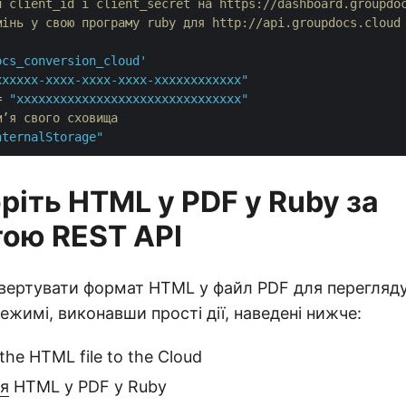
й client_id і client_secret на https://dashboard.groupdo
мінь у свою програму ruby для http://api.groupdocs.cloud
ocs_conversion_cloud'
xxxxxx-xxxx-xxxx-xxxx-xxxxxxxxxxxx"
= 
"xxxxxxxxxxxxxxxxxxxxxxxxxxxxxxx"
м’я свого сховища
nternalStorage"
ріть HTML у PDF у Ruby за
ою REST API
вертувати формат HTML у файл PDF для перегляду 
жимі, виконавши прості дії, наведені нижче:
the HTML file to the Cloud
я
HTML у PDF у Ruby