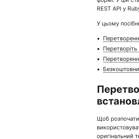
REST API у Rub
У цьому посібн
Перетворенн
Перетворіть
Перетворенн
Безкоштовни
Перетво
встанов
Щоб розпочати
використовув
оригінальний т