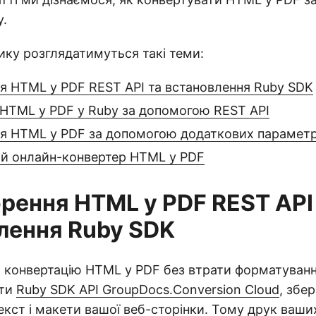
y.
ику розглядатимуться такі теми:
я HTML у PDF REST API та встановлення Ruby SDK
 HTML у PDF у Ruby за допомогою REST API
я HTML у PDF за допомогою додаткових параметр
й онлайн-конвертер HTML у PDF
рення HTML у PDF REST API
лення Ruby SDK
 конвертацію HTML у PDF без втрати форматуванн
ати
Ruby SDK API GroupDocs.Conversion Cloud
, збе
екст і макети вашої веб-сторінки. Тому друк ваши