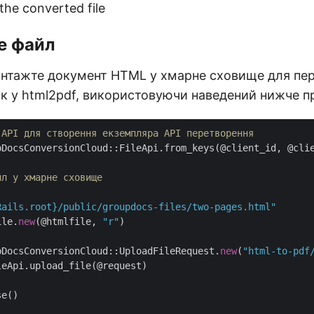
the converted file
е файл
антажте документ HTML у хмарне сховище для пе
ок у html2pdf, використовуючи наведений нижче п
 API для створення екземпляра API перетворення
pDocsConversionCloud::FileApi.from_keys(@client_id, @clie
йл у хмарне сховище
Rails.root}
/public/groupdocs-files/two-pages.html"
ile.
new
(@htmlfile, 
"r"
)

pDocsConversionCloud::UploadFileRequest.
new
(
"html-to-pdf
eApi.upload_file(@request)

e()
