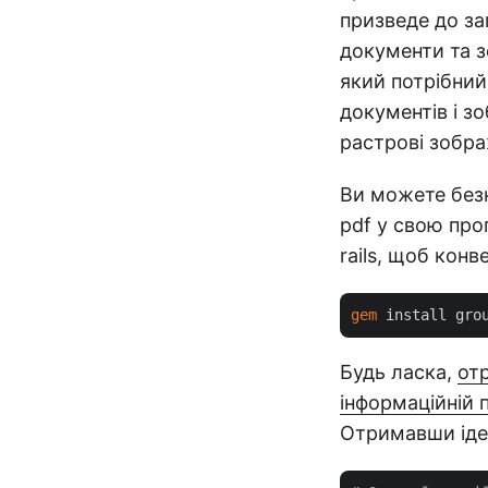
призведе до за
документи та 
який потрібний
документів і з
растрові зобр
Ви можете безк
pdf у свою про
rails, щоб кон
gem
Будь ласка,
отр
інформаційній 
Отримавши іден