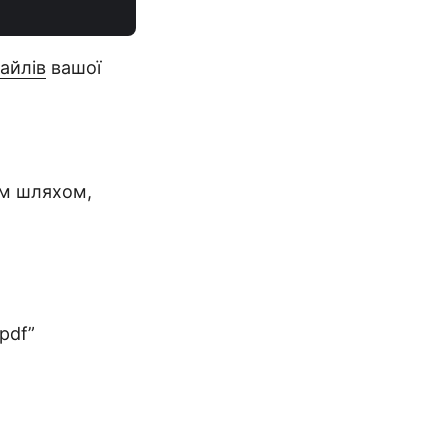
файлів
вашої
им шляхом,
pdf”