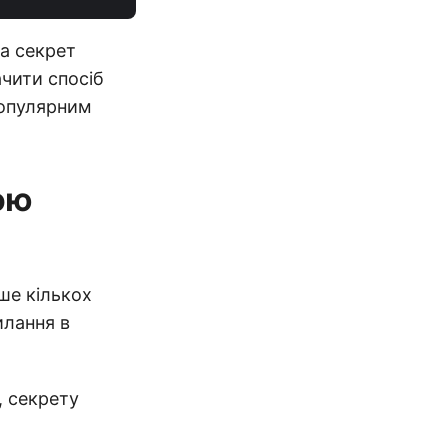
а секрет
ачити спосіб
популярним
ою
ше кількох
илання в
, секрету