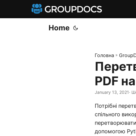
Home
Головна
»
GroupD
Перет
PDF на
January 13, 2021
· Ш
Потрібні перет
спільного вико
перетворювати 
допомогою Pyt