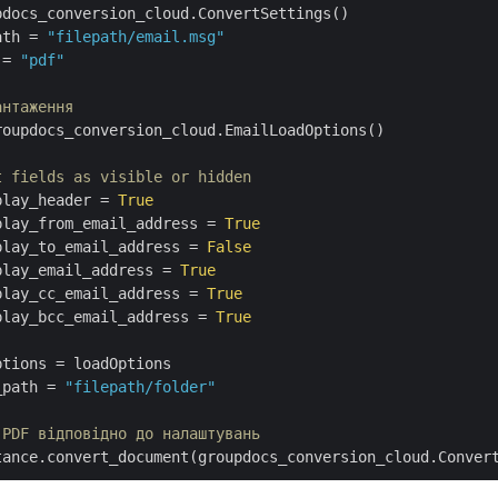
ath
 = 
"filepath/email.msg"
 = 
"pdf"
антаження
roupdocs_conversion_cloud.EmailLoadOptions()

t fields as visible or hidden
play_header
 = 
True
play_from_email_address
 = 
True
play_to_email_address
 = 
False
play_email_address
 = 
True
play_cc_email_address
 = 
True
play_bcc_email_address
 = 
True
ptions
_path
 = 
"filepath/folder"
 PDF відповідно до налаштувань