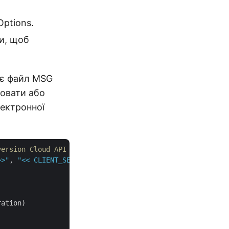
ptions.
и, щоб
ює файл MSG
ховати або
лектронної
version Cloud API
>>"
, 
"<< CLIENT_SECRET >>"
ation)
