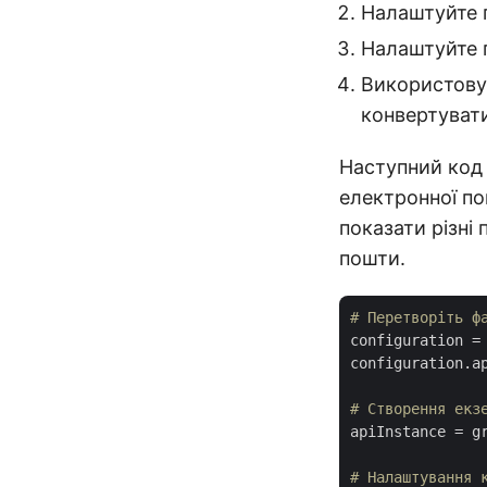
Налаштуйте 
Налаштуйте 
Використову
конвертуват
Наступний код
електронної по
показати різні
пошти.
# Перетворіть ф
configuration
 =
configuration.a
# Створення екз
apiInstance
 = g
# Налаштування 