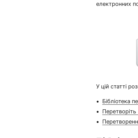
електронних по
У цій статті ро
Бібліотека п
Перетворіть
Перетворенн