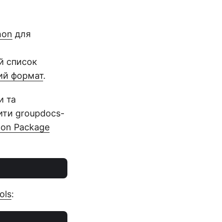
hon
для
й список
ий формат
.
и та
вити groupdocs-
hon Package
ols
: