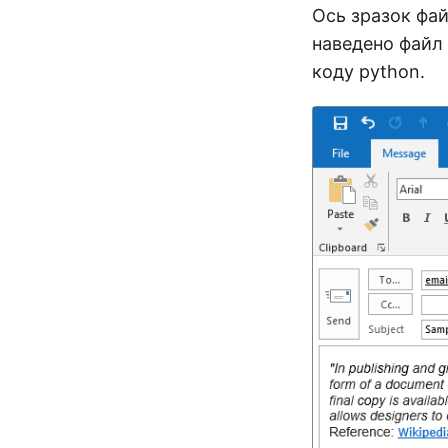
Ось зразок фай
наведено файл
коду python.