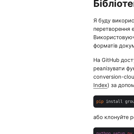
Бібліот
Я буду викори
перетворення е
Використовуюч
форматів докум
На GitHub дост
реалізувати фу
conversion-clou
Index
) за допо
pip
або клонуйте р
python
setup
.py