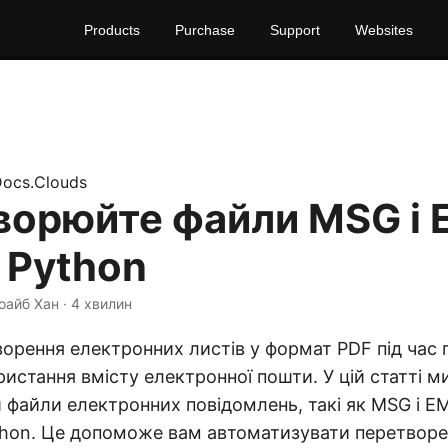
Products
Purchase
Support
Websites
ocs.Clouds
ворюйте файли MSG і 
 Python
оайб Хан · 4 хвилин
ворення електронних листів у формат PDF під час 
ристання вмісту електронної пошти. У цій статті 
файли електронних повідомлень, такі як MSG і EM
hon. Це допоможе вам автоматизувати перетворе