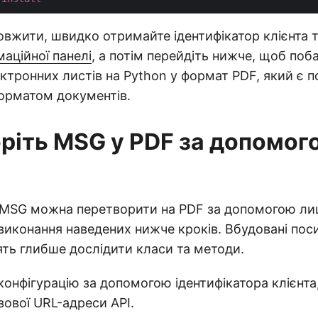
вжити, швидко отримайте ідентифікатор клієнта т
маційної панелі
, а потім перейдіть нижче, щоб поб
ектронних листів на Python у формат PDF, який є 
орматом документів.
ріть MSG у PDF за допомог
 MSG можна перетворити на PDF за допомогою ли
 виконання наведених нижче кроків. Вбудовані пос
ть глибше дослідити класи та методи.
онфігурацію за допомогою ідентифікатора клієнта
азової URL-адреси API.