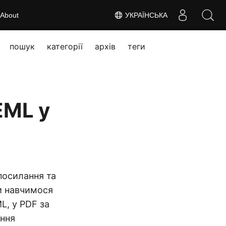
About
УКРАЇНСЬКА
пошук
категорії
архів
теги
EML у
посилання та
ми навчимося
L, у PDF за
ння