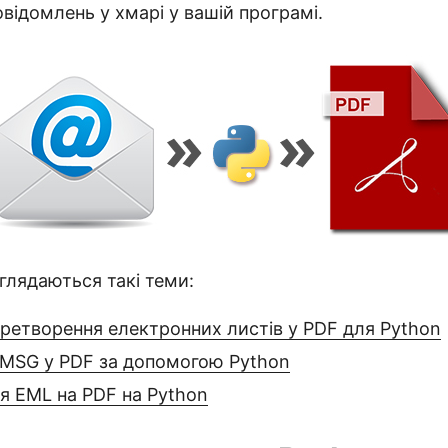
відомлень у хмарі у вашій програмі.
зглядаються такі теми:
еретворення електронних листів у PDF для Python
 MSG у PDF за допомогою Python
я EML на PDF на Python