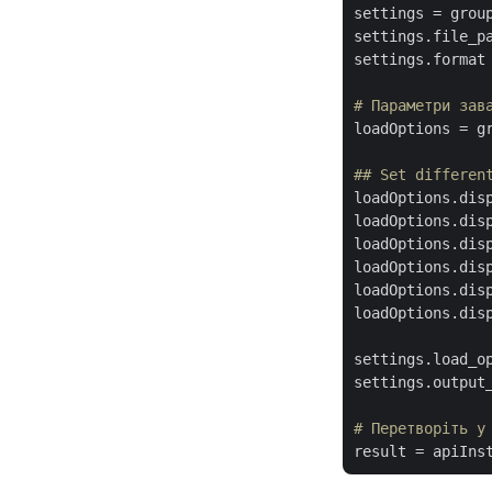
settings
settings.file_p
settings.format
# Параметри зав
loadOptions
 = g
## Set differen
loadOptions.dis
loadOptions.dis
loadOptions.dis
loadOptions.dis
loadOptions.dis
loadOptions.dis
settings.load_o
settings.output
# Перетворіть у
result