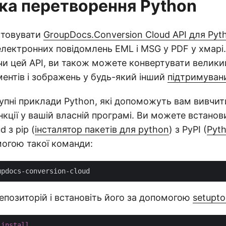
ека перетворення Python
стовувати
GroupDocs.Conversion Cloud API для Pyt
лектронних повідомлень EML і MSG у PDF у хмарі.
и цей API, ви також можете конвертувати велики
ентів і зображень у будь-який інший
підтримуван
упні приклади Python, які допоможуть вам вивчит
нкції у вашій власній програмі. Ви можете встано
d з pip (
інсталятор пакетів для python
) з PyPI (
Pyt
могою такої команди:
епозиторій і встановіть його за допомогою
setupto
install