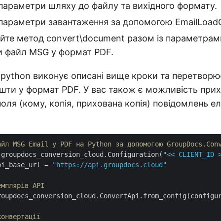
параметри шляху до файлу та вихідного формату.
параметри завантаження за допомогою EmailLoadO
йте метод convert\document разом із параметрам
и файл MSG у формат PDF.
 python виконує описані вище кроки та перетвор
шти у формат PDF. У вас також є можливість при
 поля (кому, копія, прихована копія) повідомлень е
айл MSG Email у PDF на Python за допомогою GroupDocs.Con
 groupdocs_conversion_cloud.Configuration(
"<< CLIENT_ID 
pi_base_url
 = 
"https://api.groupdocs.cloud"
емплярів API
roupdocs_conversion_cloud.ConvertApi.from_config(configur
конвертації