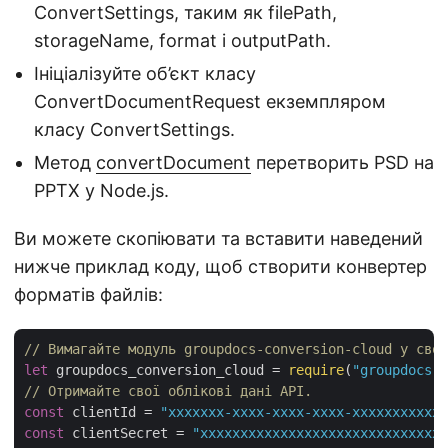
ConvertSettings, таким як filePath,
storageName, format і outputPath.
Ініціалізуйте об’єкт класу
ConvertDocumentRequest екземпляром
класу ConvertSettings.
Метод
convertDocument
перетворить PSD на
PPTX у Node.js.
Ви можете скопіювати та вставити наведений
нижче приклад коду, щоб створити конвертер
форматів файлів:
// Вимагайте модуль groupdocs-conversion-cloud у своє
let
 groupdocs_conversion_cloud = 
require
(
"groupdocs-c
// Отримайте свої облікові дані API.
const
 clientId = 
"xxxxxxx-xxxx-xxxx-xxxx-xxxxxxxxxxxx
const
 clientSecret = 
"xxxxxxxxxxxxxxxxxxxxxxxxxxxxxx"