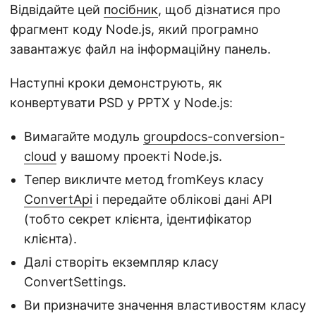
Відвідайте цей
посібник
, щоб дізнатися про
фрагмент коду Node.js, який програмно
завантажує файл на інформаційну панель.
Наступні кроки демонструють, як
конвертувати PSD у PPTX у Node.js:
Вимагайте модуль
groupdocs-conversion-
cloud
у вашому проекті Node.js.
Тепер викличте метод fromKeys класу
ConvertApi
і передайте облікові дані API
(тобто секрет клієнта, ідентифікатор
клієнта).
Далі створіть екземпляр класу
ConvertSettings.
Ви призначите значення властивостям класу