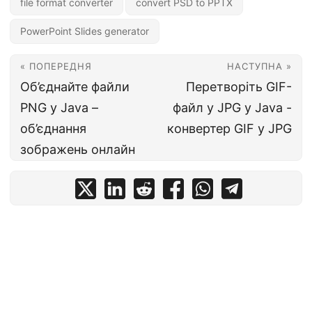
file format converter
convert PSD to PPTX
PowerPoint Slides generator
« ПОПЕРЕДНЯ
НАСТУПНА »
Об’єднайте файли
Перетворіть GIF-
PNG у Java –
файл у JPG у Java -
об’єднання
конвертер GIF у JPG
зображень онлайн