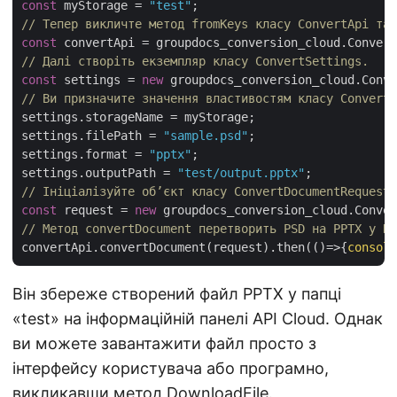
const
 myStorage = 
"test"
// Тепер викличте метод fromKeys класу ConvertApi та 
const
// Далі створіть екземпляр класу ConvertSettings.
const
 settings = 
new
// Ви призначите значення властивостям класу ConvertS
settings.storageName = myStorage;

settings.filePath = 
"sample.psd"
;

settings.format = 
"pptx"
;

settings.outputPath = 
"test/output.pptx"
// Ініціалізуйте об’єкт класу ConvertDocumentRequest 
const
 request = 
new
// Метод convertDocument перетворить PSD на PPTX у No
convertApi.convertDocument(request).then(
()=>
{
console
Він збереже створений файл PPTX у папці
«test» на інформаційній панелі API Cloud. Однак
ви можете завантажити файл просто з
інтерфейсу користувача або програмно,
викликавши метод
DownloadFile
.