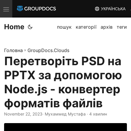
УКРАЇНСЬКА
T
o
Home
g
пошук
категорії
архів
теги
g
l
Головна
»
GroupDocs.Clouds
e
Перетворіть PSD на
n
a
PPTX за допомогою
v
i
Node.js - конвертер
g
форматів файлів
a
t
November 22, 2023
· Мухаммед Мустафа · 4 хвилин
i
o