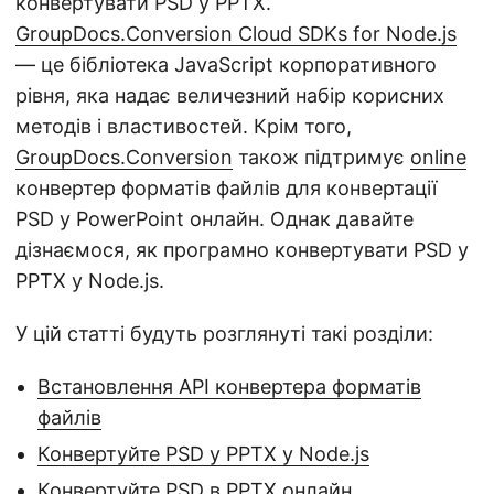
конвертувати PSD у PPTX.
GroupDocs.Conversion Cloud SDKs for Node.js
— це бібліотека JavaScript корпоративного
рівня, яка надає величезний набір корисних
методів і властивостей. Крім того,
GroupDocs.Conversion
також підтримує
online
конвертер форматів файлів для конвертації
PSD у PowerPoint онлайн. Однак давайте
дізнаємося, як програмно конвертувати PSD у
PPTX у Node.js.
У цій статті будуть розглянуті такі розділи:
Встановлення API конвертера форматів
файлів
Конвертуйте PSD у PPTX у Node.js
Конвертуйте PSD в PPTX онлайн