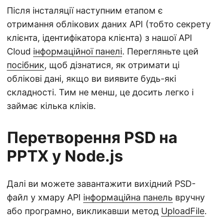
Після інсталяції наступним етапом є
отримання облікових даних API (тобто секрету
клієнта, ідентифікатора клієнта) з нашої API
Cloud
інформаційної панелі
. Перегляньте цей
посібник
, щоб дізнатися, як отримати ці
облікові дані, якщо ви виявите будь-які
складності. Тим не менш, це досить легко і
займає кілька кліків.
Перетворення PSD на
PPTX у Node.js
Далі ви можете завантажити вихідний PSD-
файл у хмару API
інформаційна панель
вручну
або програмно, викликавши метод
UploadFile
.