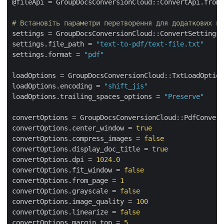
@fileApi = GroupDocsConversionCloud::ConvertApi.from_
# Встановіть параметри перетворення для додаткових па
settings = GroupDocsConversionCloud::ConvertSettings.
settings.file_path = 
"text-to-pdf/text-file.txt"
settings.format = 
"pdf"
loadOptions = GroupDocsConversionCloud::TxtLoadOption
loadOptions.encoding = 
"shift_jis"
loadOptions.trailing_spaces_options = 
"Preserve"
convertOptions = GroupDocsConversionCloud::PdfConvert
convertOptions.center_window = 
true
convertOptions.compress_images = 
false
convertOptions.display_doc_title = 
true
convertOptions.dpi = 
1024.0
convertOptions.fit_window = 
false
convertOptions.from_page = 
1
convertOptions.grayscale = 
false
convertOptions.image_quality = 
100
convertOptions.linearize = 
false
convertOptions.margin_top = 
5