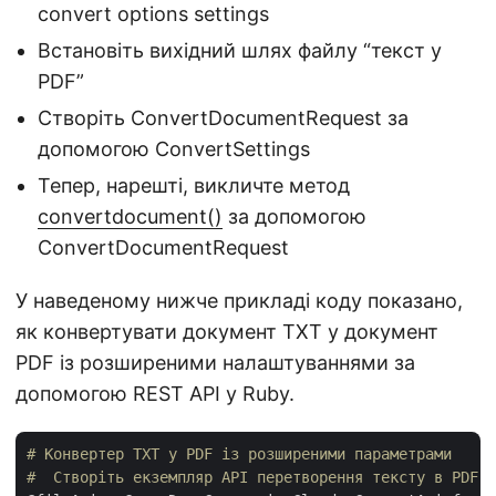
convert options settings
Встановіть вихідний шлях файлу “текст у
PDF”
Створіть ConvertDocumentRequest за
допомогою ConvertSettings
Тепер, нарешті, викличте метод
convertdocument()
за допомогою
ConvertDocumentRequest
У наведеному нижче прикладі коду показано,
як конвертувати документ TXT у документ
PDF із розширеними налаштуваннями за
допомогою REST API у Ruby.
# Конвертер TXT у PDF із розширеними параметрами
#  Створіть екземпляр API перетворення тексту в PDF