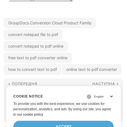
GroupDocs.Conversion Cloud Product Family
convert notepad file to pdf
convert notepad to pdf online
free text to pdf converter online
how to convert text to pdf
online text to pdf converter
« ПОПЕРЕДНЯ
НАСТУПНА »
Як конвертувати
Розділіть
COOKIE NOTICE
файли MSG у PDF у
презентації
To provide you with the best experience, we use cookies for
Ruby
PowerPoint PPT або
personalization, analytics, and ads. By using our site, you agree
to
our cookie policy
.
PPTX у Ruby
ACCEPT