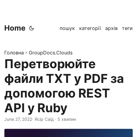
Home
пошук
категорії
архів
теги
Головна
»
GroupDocs.Clouds
Перетворюйте
файли TXT у PDF за
допомогою REST
API у Ruby
June 27, 2022
· Ясір Саїд · 5 хвилин