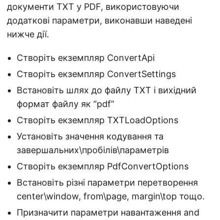
документи TXT у PDF, використовуючи
додаткові параметри, виконавши наведені
нижче дії.
Створіть екземпляр ConvertApi
Створіть екземпляр ConvertSettings
Встановіть шлях до файлу TXT і вихідний
формат файлу як “pdf”
Створіть екземпляр TXTLoadOptions
Установіть значення кодування та
завершальних\пробілів\параметрів
Створіть екземпляр PdfConvertOptions
Встановіть різні параметри перетворення
center\window, from\page, margin\top тощо.
Призначити параметри навантаження and