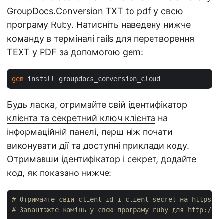
GroupDocs.Conversion TXT to pdf у свою
програму Ruby. Натисніть наведену нижче
команду в терміналі rails для перетворення
TEXT у PDF за допомогою gem:
gem
Будь ласка,
отримайте свій ідентифікатор
клієнта та секретний ключ клієнта
на
інформаційній панелі
, перш ніж почати
виконувати дії та доступні приклади коду.
Отримавши ідентифікатор і секрет, додайте
код, як показано нижче:
# Отримайте свій client_id і client_secret на https:/
# Завантажте камінь у свою програму ruby для http://a