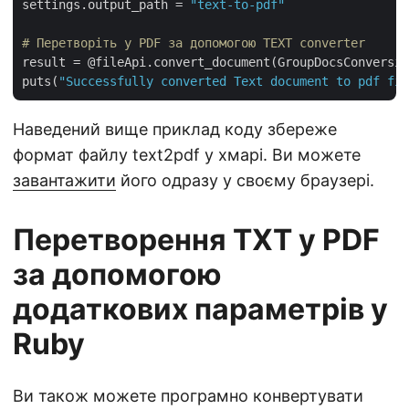
settings.output_path = 
"text-to-pdf"
# Перетворіть у PDF за допомогою TEXT converter
result = @fileApi.convert_document(GroupDocsConversio
puts(
"Successfully converted Text document to pdf fil
Наведений вище приклад коду збереже
формат файлу text2pdf у хмарі. Ви можете
завантажити
його одразу у своєму браузері.
Перетворення TXT у PDF
за допомогою
додаткових параметрів у
Ruby
Ви також можете програмно конвертувати