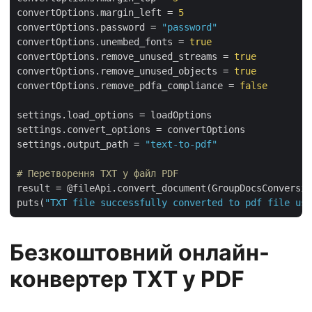
convertOptions.margin_left = 
5
convertOptions.password = 
"password"
convertOptions.unembed_fonts = 
true
convertOptions.remove_unused_streams = 
true
convertOptions.remove_unused_objects = 
true
convertOptions.remove_pdfa_compliance = 
false
settings.load_options = loadOptions

settings.convert_options = convertOptions

settings.output_path = 
"text-to-pdf"
# Перетворення TXT у файл PDF
result = @fileApi.convert_document(GroupDocsConversio
puts(
"TXT file successfully converted to pdf file usi
Безкоштовний онлайн-
конвертер TXT у PDF