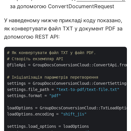
за допомогою ConvertDocumentRequest
У наведеному нижче прикладі коду показано,
як конвертувати файл TXT у документ PDF за
допомогою REST API:
# Як конвертувати файл TXT у файл PDF.
# Створіть екземпляр API
@fileApi = GroupDocsConversionCloud::ConvertApi.from_
# Ініціалізація параметрів перетворення
settings = GroupDocsConversionCloud::ConvertSettings.
settings.file_path = 
"text-to-pdf/text-file.txt"
settings.format = 
"pdf"
loadOptions = GroupDocsConversionCloud::TxtLoadOption
loadOptions.encoding = 
"shift_jis"
settings.load_options = loadOptions
