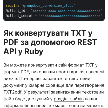
require
'groupdocs_conversion_cloud'
@client_id = 
"xxxxxxx-xxxx-xxxx-xxxx-xxxxxxxxxxxx"
@client_secret = 
"xxxxxxxxxxxxxxxxxxxxxxxxxxxxxxx"
Як конвертувати TXT у
PDF за допомогою REST
API у Ruby
Ви можете конвертувати свій формат TXT у
формат PDF, виконавши прості кроки, наведені
нижче: По-перше,
завантажте
текстовий
документ у хмарне сховище для перетворення
TXT2pdf. У результаті завантажений текстовий
файл буде доступний у
розділі файлів
вашої
інформаційної панелі в хмарі. Тепер ви можете