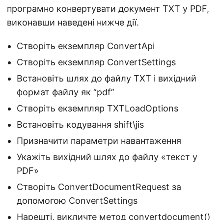
програмно конвертувати документ TXT у PDF,
виконавши наведені нижче дії.
Створіть екземпляр ConvertApi
Створіть екземпляр ConvertSettings
Встановіть шлях до файлу TXT і вихідний
формат файлу як “pdf”
Створіть екземпляр TXTLoadOptions
Встановіть кодування shift\jis
Призначити параметри навантаження
Укажіть вихідний шлях до файлу «текст у
PDF»
Створіть ConvertDocumentRequest за
допомогою ConvertSettings
Нарешті, викличте метод
convertdocument()