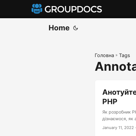
Home
Головна
»
Tags
Annota
Анотуйте
PHP
Як розробник PH
дізнаємося, як
January 11, 2022
·