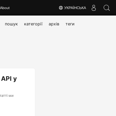
About
УКРАЇНСЬКА
пошук
категорії
архів
теги
API у
татті ми