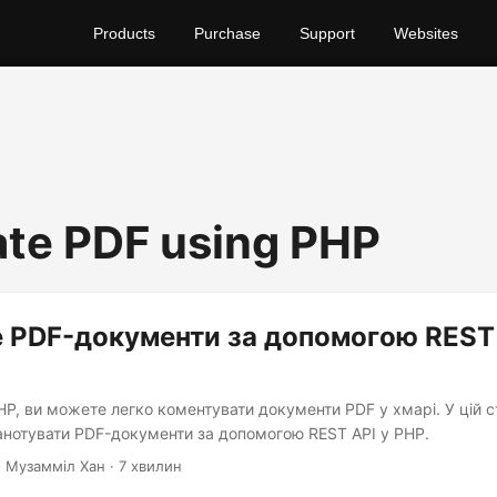
Products
Purchase
Support
Websites
te PDF using PHP
 PDF-документи за допомогою REST 
P, ви можете легко коментувати документи PDF у хмарі. У цій с
 анотувати PDF-документи за допомогою REST API у PHP.
 Музамміл Хан · 7 хвилин