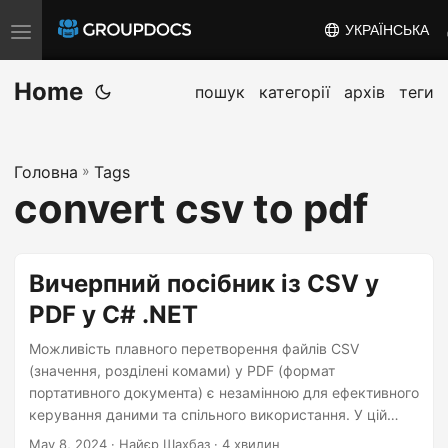
УКРАЇНСЬКА
T
o
Home
g
пошук
категорії
архів
теги
g
l
Головна
»
Tags
e
convert csv to pdf
n
a
v
Вичерпний посібник із CSV у
i
PDF у C# .NET
g
a
Можливість плавного перетворення файлів CSV
t
(значення, розділені комами) у PDF (формат
портативного документа) є незамінною для ефективного
i
керування даними та спільного використання. У цій
o
статті ми докладно розглянемо, як ми можемо
May 8, 2024
· Найєр Шахбаз · 4 хвилин