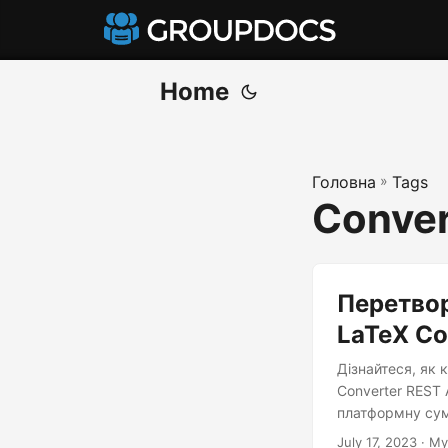
Home
Головна
»
Tags
Conver
Перетвор
LaTeX Co
Дізнайтеся, як
Converter REST 
платформну сумі
July 17, 2023
· Му