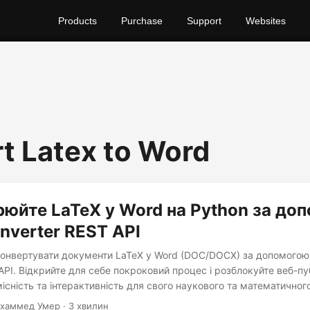
Products
Purchase
Support
Websites
t Latex to Word
юйте LaTeX у Word на Python за до
nverter REST API
 конвертувати документи LaTeX у Word (DOC/DOCX) за допомогою 
API. Відкрийте для себе покроковий процес і розблокуйте веб-пу
сність та інтерактивність для свого наукового та математичного
хаммед Умер · 3 хвилин