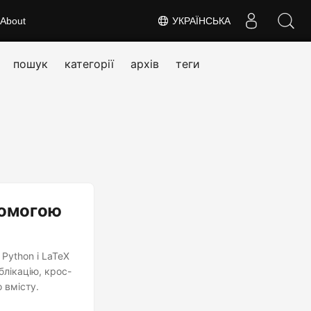
About
УКРАЇНСЬКА
пошук
категорії
архів
теги
помогою
Python і LaTeX
блікацію, крос-
 вмісту.