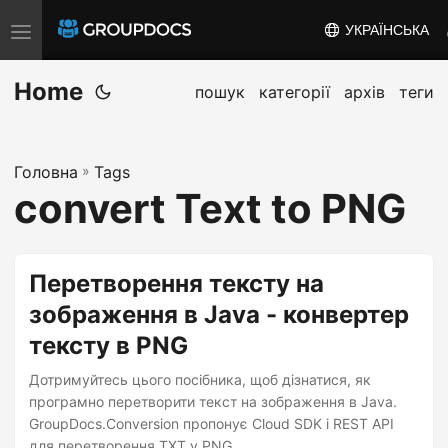
УКРАЇНСЬКА
T
o
Home
g
пошук
категорії
архів
теги
g
l
Головна
»
Tags
e
convert Text to PNG
n
a
v
Перетворення тексту на
i
зображення в Java - конвертер
g
тексту в PNG
a
t
Дотримуйтесь цього посібника, щоб дізнатися, як
i
програмно перетворити текст на зображення в Java.
GroupDocs.Conversion пропонує Cloud SDK і REST API
o
для перетворення TXT у PNG.