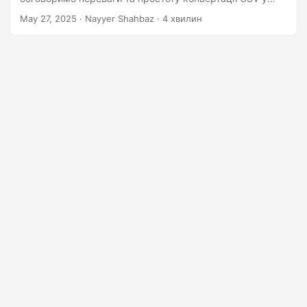
n
JSON, використовуючи Node.js SDK.
May 27, 2025
· Nayyer Shahbaz · 4 хвилин