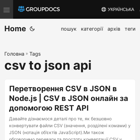
УКРАЇНСЬКА
T
o
Home
g
пошук
категорії
архів
теги
g
l
Головна
»
Tags
e
csv to json api
n
a
v
Перетворення CSV в JSON в
i
Node.js | CSV в JSON онлайн за
g
допомогою REST API
a
t
Давайте дізнаємося деталі про те, як безшовно
i
конвертувати файли CSV (значення, розділені комами) у
JSON (нотація об’єктів JavaScript).Ми також
o
обговоримо переваги та простоту конвертації CSV у