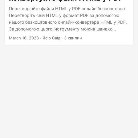
n
Перетворюйте файли HTML у PDF онлайн безкоштовно
Перетворіть свій HTML у формат PDF за допомогою
нашого безкоштовного онлайн-конвертера HTML у PDF.
За допомогою цього інструменту можна швидко
змінити HTML на PDF без шкоди для якості. Відкрийте
March 16, 2023
· Ясір Саїд · 3 хвилин
онлайн-конвертер HTML у PDF. Тепер клацніть
усередині області скидання файлів, щоб завантажити
файл HTML, або перетягніть файл HTML. Далі натисніть
кнопку «Перетворити зараз». Онлайн-конвертер HTML
у PDF перетворить HTML на файл PDF. Посилання для
завантаження вихідного файлу стане доступним одразу
після перетворення.