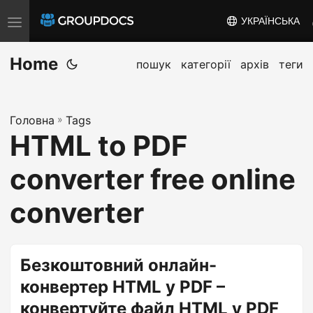
УКРАЇНСЬКА
T
o
Home
g
пошук
категорії
архів
теги
g
l
Головна
»
Tags
e
HTML to PDF
n
a
converter free online
v
i
converter
g
a
t
Безкоштовний онлайн-
i
конвертер HTML у PDF –
o
конвертуйте файл HTML у PDF