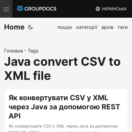
УКРАЇНСЬКА
T
o
Home
g
пошук
категорії
архів
теги
g
l
Головна
»
Tags
e
Java convert CSV to
n
a
XML file
v
i
g
Як конвертувати CSV у XML
a
через Java за допомогою REST
t
API
i
o
Як конвертувати CSV у XML через Java за допомогою