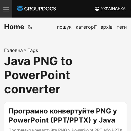
УКРАЇНСЬКА
T
o
Home
g
пошук
категорії
архів
теги
g
l
Головна
»
Tags
e
Java PNG to
n
a
PowerPoint
v
i
converter
g
a
t
Програмно конвертуйте PNG у
i
PowerPoint (PPT/PPTX) у Java
o
Програмно конвертуйте PNG у PowerPoint PPT або PPTX