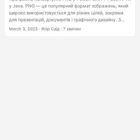
n
у Java. PNG — це популярний формат зображень, який
широко використовується для різних цілей, зокрема
для презентацій, документів і графічного дизайну. З
іншого боку, PowerPoint є широко поширеною
March 3, 2023
· Ясір Саїд · 7 хвилин
програмою, яка використовується для створення
презентацій. У деяких випадках буває нелегко
включити зображення PNG безпосередньо в
презентації. Ось тут і виникає необхідність
конвертувати PNG у PowerPoint. Перетворивши PNG у
PowerPoint, ви можете легко використовувати
зображення у своїй презентації та зробити її візуально
привабливішою.