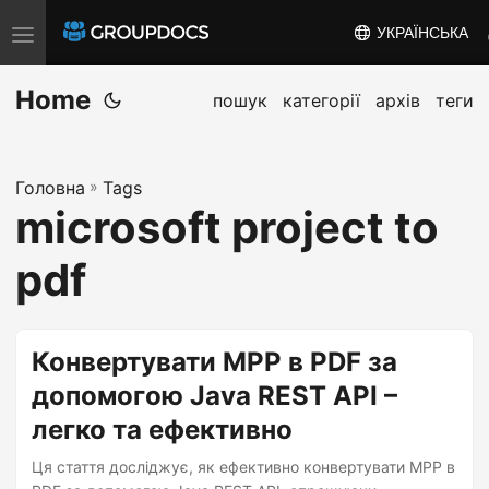
УКРАЇНСЬКА
T
o
Home
g
пошук
категорії
архів
теги
g
l
Головна
»
Tags
e
microsoft project to
n
a
pdf
v
i
g
Конвертувати MPP в PDF за
a
допомогою Java REST API –
t
легко та ефективно
i
o
Ця стаття досліджує, як ефективно конвертувати MPP в