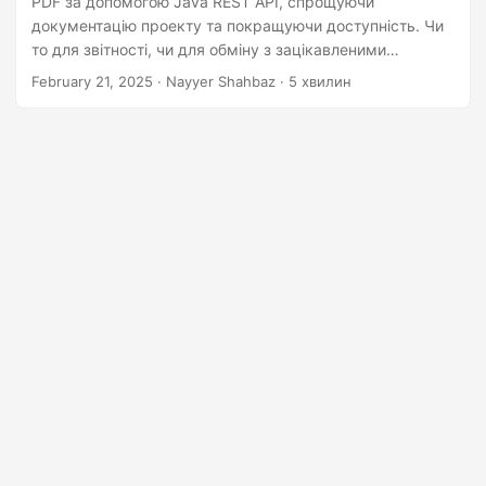
PDF за допомогою Java REST API, спрощуючи
n
документацію проекту та покращуючи доступність. Чи
то для звітності, чи для обміну з зацікавленими
сторонами, чи для архівування, цей посібник допоможе
February 21, 2025
· Nayyer Shahbaz · 5 хвилин
вам досягти безперебійного процесу конвертації MPP в
PDF.