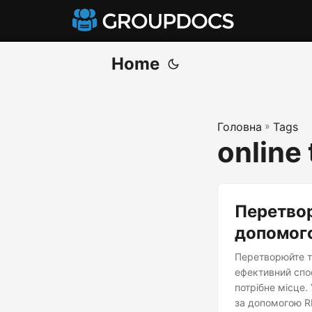
Home
Головна
»
Tags
online 
Перетвор
допомог
Перетворюйте те
ефективний спос
потрібне місце.
за допомогою RE