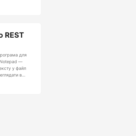
и підвищений
ю REST
програма для
s Notepad —
ексту у файл
еглядати в
і описано, як