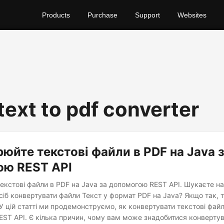
Products
Purchase
Support
Websites
text to pdf converter
юйте текстові файли в PDF на Java 
ою REST API
кстові файли в PDF на Java за допомогою REST API. Шукаєте над
іб конвертувати файли Текст у формат PDF на Java? Якщо так, 
 У цій статті ми продемонструємо, як конвертувати текстові фай
ST API. Є кілька причин, чому вам може знадобитися конвертув