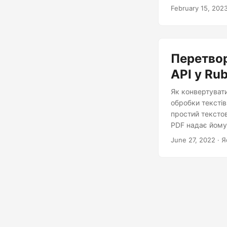
файли у формат
February 15, 202
захист і викори
Перетвор
API у Ru
Як конвертуват
обробки текстів
простий тексто
PDF надає йому 
будь-якій систе
June 27, 2022
· Я
перетворити фа