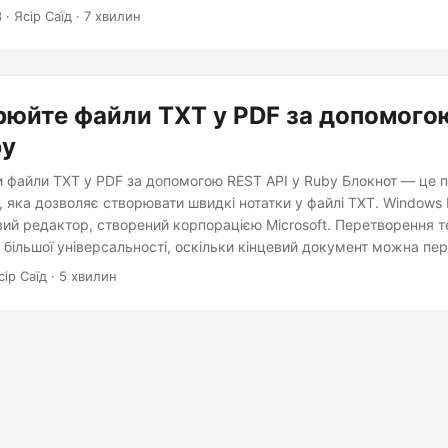
 PDF. Файли PDF можуть зберігати форматування, забезпечуват
3
· Ясір Саїд · 7 хвилин
стовуватися для друку.
юйте файли TXT у PDF за допомого
by
и файли TXT у PDF за допомогою REST API у Ruby Блокнот — це 
, яка дозволяє створювати швидкі нотатки у файлі TXT. Window
вий редактор, створений корпорацією Microsoft. Перетворення т
більшої універсальності, оскільки кінцевий документ можна пер
мі. Щоб виконати програмне перетворення TXT у PDF, у цій статт
сір Саїд · 5 хвилин
йли TXT у PDF за допомогою REST API у Ruby.