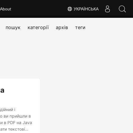
About
УКРАЇНСЬКА
пошук
категорії
архів
теги
за
ійний і
то ви прийшли в
ли в PDF на Java
ати текстові