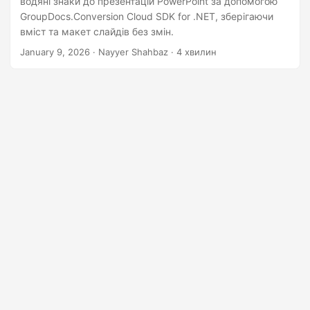
водяні знаки до презентацій PowerPoint за допомогою
n
GroupDocs.Conversion Cloud SDK for .NET, зберігаючи
вміст та макет слайдів без змін.
January 9, 2026
· Nayyer Shahbaz · 4 хвилин