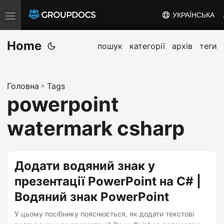
УКРАЇНСЬКА
T
o
Home
g
пошук
категорії
архів
теги
g
l
Головна
»
Tags
e
powerpoint
n
a
watermark csharp
v
i
g
Додати водяний знак у
a
презентації PowerPoint на C# |
t
Водяний знак PowerPoint
i
o
У цьому посібнику пояснюється, як додати текстові