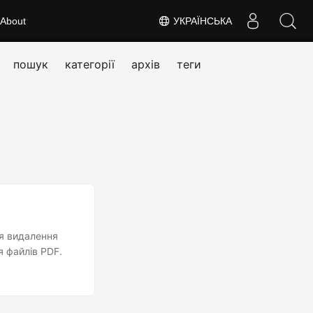
About
УКРАЇНСЬКА
пошук
категорії
архів
теги
ля видалення
я файлів PDF.