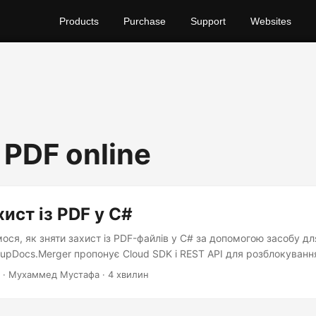
Products
Purchase
Support
Websites
 PDF online
хист із PDF у C#
ося, як зняти захист із PDF-файлів у C# за допомогою засобу д
upDocs.Merger пропонує Cloud SDK і REST API для розблокуванн
· Мухаммед Мустафа · 4 хвилин