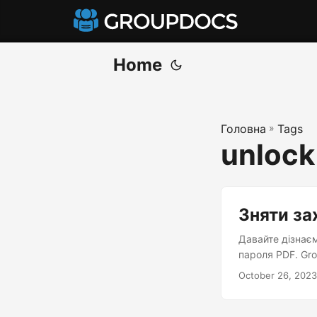
Home
Головна
»
Tags
unlock
Зняти за
Давайте дізнаєм
пароля PDF. Gro
October 26, 2023