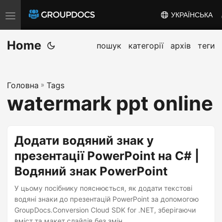
УКРАЇНСЬКА
T
o
Home
g
пошук
категорії
архів
теги
g
l
Головна
»
Tags
e
watermark ppt online
n
a
v
Додати водяний знак у
i
презентації PowerPoint на C# |
g
Водяний знак PowerPoint
a
t
У цьому посібнику пояснюється, як додати текстові
i
водяні знаки до презентацій PowerPoint за допомогою
GroupDocs.Conversion Cloud SDK for .NET, зберігаючи
o
вміст та макет слайдів без змін.