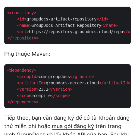
<
repository
>
<
id
>
groupdocs-artifact-repository
</
id
>
<
name
>
GroupDocs Artifact Repository
</
name
>
<
url
>
https://repository.groupdocs.cloud/repo
</
url
</
repository
>
Phụ thuộc Maven:
<
dependency
>
<
groupId
>
com.groupdocs
</
groupId
>
<
artifactId
>
groupdocs-merger-cloud
</
artifactId
>
<
version
>
23.2
</
version
>
<
scope
>
compile
</
scope
>
</
dependency
>
Tiếp theo, bạn cần
đăng ký
để có tài khoản dùng
thử miễn phí hoặc
mua gói đăng ký
trên trang
web GroupDocs và
lấy khóa API của bạn
. Sau khi