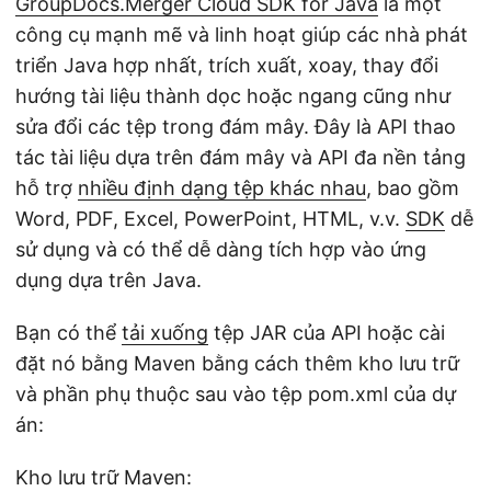
GroupDocs.Merger Cloud SDK for Java
là một
công cụ mạnh mẽ và linh hoạt giúp các nhà phát
triển Java hợp nhất, trích xuất, xoay, thay đổi
hướng tài liệu thành dọc hoặc ngang cũng như
sửa đổi các tệp trong đám mây. Đây là API thao
tác tài liệu dựa trên đám mây và API đa nền tảng
hỗ trợ
nhiều định dạng tệp khác nhau
, bao gồm
Word, PDF, Excel, PowerPoint, HTML, v.v.
SDK
dễ
sử dụng và có thể dễ dàng tích hợp vào ứng
dụng dựa trên Java.
Bạn có thể
tải xuống
tệp JAR của API hoặc cài
đặt nó bằng Maven bằng cách thêm kho lưu trữ
và phần phụ thuộc sau vào tệp pom.xml của dự
án:
Kho lưu trữ Maven: