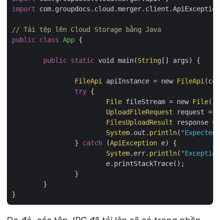
import
 com.groupdocs.cloud.merger.client.ApiException
// Tải tệp lên Cloud Storage bằng Java
public
class
App
{

public
static
 void main(
String
[] args) {

FileApi
 apiInstance = new 
FileApi
(con
try
 {

File
 fileStream = new 
File
(
"H
UploadFileRequest
 request = n
FilesUploadResult
 response = 
System
.out.
println
(
"Expected 
		} 
catch
 (
ApiException
 e) {

System
.err.
println
(
"Exception
			e.printStackTrace();

		}

	}
