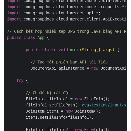
import
import
import
import
 com.groupdocs.cloud.merger.client.ApiException
// Cách kết hợp nhiều tệp JPG trong Java bằng API RES
public
class
App
{

public
static
void
main
(String[] args)
{

// Tạo một phiên bản API tài liệu
	  DocumentApi apiInstance = 
new
 DocumentApi(c
try
 {

// Chuẩn bị cài đặt
	FileInfo fileInfo1 = 
new
 FileInfo();			

	fileInfo1.setFilePath(
"java-testing/input-sam
	JoinItem item1 = 
new
 JoinItem();

	item1.setFileInfo(fileInfo1);

	FileInfo fileInfo2 = 
new
 FileInfo();			
