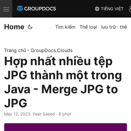
TIẾNG VIỆT
T
o
Home
g
Tìm kiếm
Thể loại
lưu trữ
thẻ
g
l
Trang chủ
»
GroupDocs.Clouds
e
Hợp nhất nhiều tệp
n
a
JPG thành một trong
v
i
Java - Merge JPG to
g
JPG
a
t
May 12, 2023
· Yasir Saeed · 8 phút
i
o