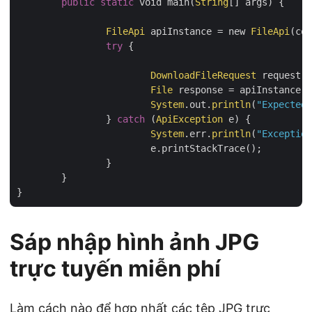
public
static
 void main(
String
[] args) {

FileApi
 apiInstance = new 
FileApi
(con
try
 {

DownloadFileRequest
 request =
File
 response = apiInstance.d
System
.out.
println
(
"Expected 
		} 
catch
 (
ApiException
 e) {

System
.err.
println
(
"Exception
			e.printStackTrace();

		}

	}

Sáp nhập hình ảnh JPG
trực tuyến miễn phí
Làm cách nào để hợp nhất các tệp JPG trực