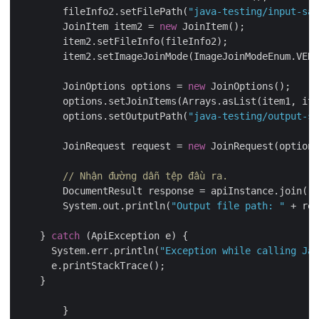
	fileInfo2.setFilePath(
"java-testing/input-sam
	JoinItem item2 = 
new
 JoinItem();

	item2.setFileInfo(fileInfo2);

	item2.setImageJoinMode(ImageJoinModeEnum.VERTICAL);

	JoinOptions options = 
new
 JoinOptions();

	options.setJoinItems(Arrays.asList(item1, item2));

	options.setOutputPath(
"java-testing/output-sa
	JoinRequest request = 
new
 JoinRequest(options
// Nhận đường dẫn tệp đầu ra.
	DocumentResult response = apiInstance.join(request);

	System.out.println(
"Output file path: "
 + res
    } 
catch
 (ApiException e) {

      System.err.println(
"Exception while calling Jav
      e.printStackTrace();

    }

	}
