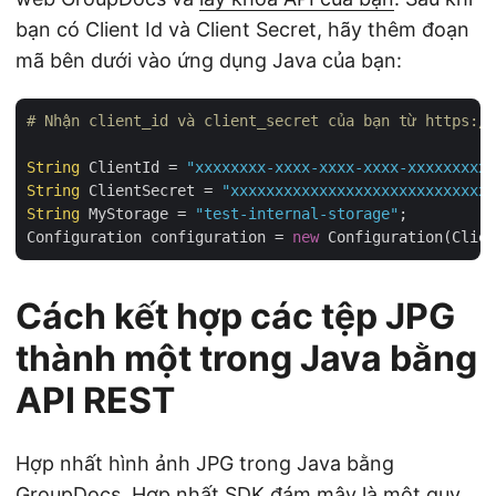
bạn có Client Id và Client Secret, hãy thêm đoạn
mã bên dưới vào ứng dụng Java của bạn:
# Nhận client_id và client_secret của bạn từ https:/
String
 ClientId = 
"xxxxxxxx-xxxx-xxxx-xxxx-xxxxxxxxxx
String
 ClientSecret = 
"xxxxxxxxxxxxxxxxxxxxxxxxxxxxxx
String
 MyStorage = 
"test-internal-storage"
;

Configuration configuration = 
new
Cách kết hợp các tệp JPG
thành một trong Java bằng
API REST
Hợp nhất hình ảnh JPG trong Java bằng
GroupDocs. Hợp nhất SDK đám mây là một quy