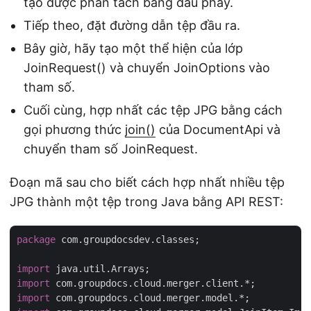
tạo được phân tách bằng dấu phẩy.
Tiếp theo, đặt đường dẫn tệp đầu ra.
Bây giờ, hãy tạo một thể hiện của lớp
JoinRequest() và chuyển JoinOptions vào
tham số.
Cuối cùng, hợp nhất các tệp JPG bằng cách
gọi phương thức
join()
của DocumentApi và
chuyển tham số JoinRequest.
Đoạn mã sau cho biết cách hợp nhất nhiều tệp
JPG thành một tệp trong Java bằng API REST:
package
 com.groupdocsdev.classes;

import
import
import