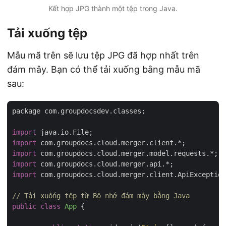
Kết hợp JPG thành một tệp trong Java.
Tải xuống tệp
Mẫu mã trên sẽ lưu tệp JPG đã hợp nhất trên
đám mây. Bạn có thể tải xuống bằng mẫu mã
sau:
package com.groupdocsdev.classes;

import
import
import
import
import
 com.groupdocs.cloud.merger.client.ApiException
// Tải xuống tệp từ Bộ nhớ đám mây bằng Java
public
class
App
{
