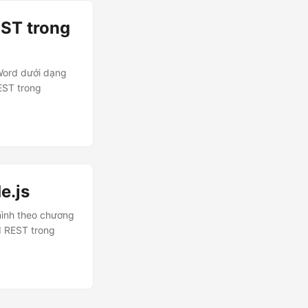
EST trong
 Word dưới dạng
REST trong
e.js
 mình theo chương
PI REST trong