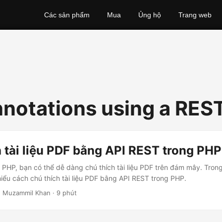
Các sản phẩm
Mua
Ủng hộ
Trang web
notations using a RES
 tài liệu PDF bằng API REST trong PHP
n PHP, bạn có thể dễ dàng chú thích tài liệu PDF trên đám mây. Trong
hiểu cách chú thích tài liệu PDF bằng API REST trong PHP.
 Muzammil Khan · 9 phút