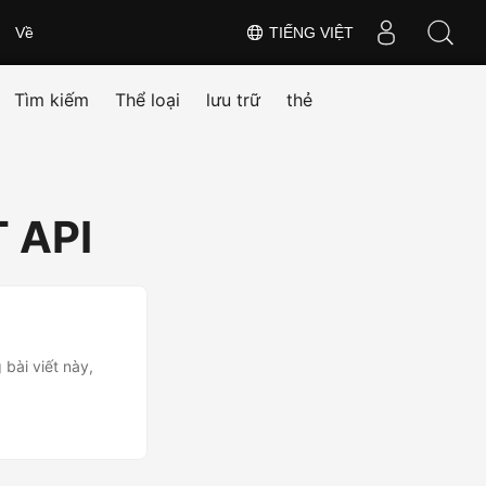
Về
TIẾNG VIỆT
Tìm kiếm
Thể loại
lưu trữ
thẻ
T API
 bài viết này,