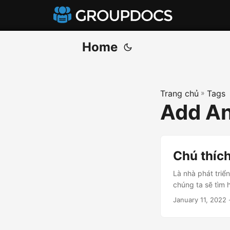
Home
Trang chủ
»
Tags
Add An
Chú thích
Là nhà phát triể
chúng ta sẽ tìm 
January 11, 2022
·