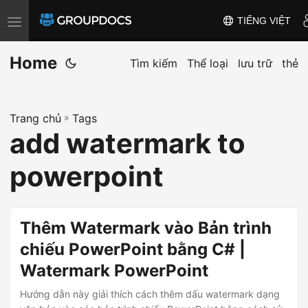
TIẾNG VIỆT
T
o
Home
g
Tìm kiếm
Thể loại
lưu trữ
thẻ
g
l
Trang chủ
»
Tags
e
add watermark to
n
a
powerpoint
v
i
g
Thêm Watermark vào Bản trình
a
chiếu PowerPoint bằng C# |
t
Watermark PowerPoint
i
o
Hướng dẫn này giải thích cách thêm dấu watermark dạng