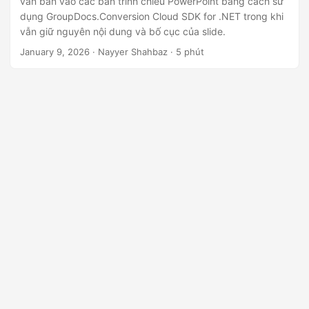
văn bản vào các bản trình chiếu PowerPoint bằng cách sử
n
dụng GroupDocs.Conversion Cloud SDK for .NET trong khi
vẫn giữ nguyên nội dung và bố cục của slide.
January 9, 2026
· Nayyer Shahbaz · 5 phút