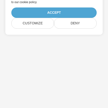
to
our cookie policy
.
ACCEPT
CUSTOMIZE
DENY
Trang Chủ
Các Sản Phẩm
Bản Phát Hành Mới