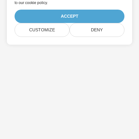
to
our cookie policy
.
ACCEPT
CUSTOMIZE
DENY
Trang Chủ
Các Sản Phẩm
Bản Phát Hành Mới