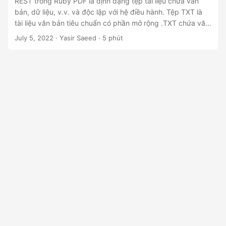
REST trong Ruby PDF là định dạng tệp tài liệu chứa văn
n
bản, dữ liệu, v.v. và độc lập với hệ điều hành. Tệp TXT là
tài liệu văn bản tiêu chuẩn có phần mở rộng .TXT chứa văn
bản thuần túy ở dạng dòng. Nó có thể được mở và chỉnh
July 5, 2022
· Yasir Saeed · 5 phút
sửa trong bất kỳ công cụ chỉnh sửa văn bản hoặc xử lý văn
bản nào.