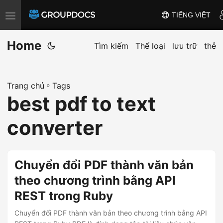
TIẾNG VIỆT
T
o
Home
g
Tìm kiếm
Thể loại
lưu trữ
thẻ
g
l
Trang chủ
»
Tags
e
best pdf to text
n
a
converter
v
i
g
Chuyển đổi PDF thành văn bản
a
theo chương trình bằng API
t
REST trong Ruby
i
o
Chuyển đổi PDF thành văn bản theo chương trình bằng API