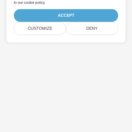
to
our cookie policy
.
ACCEPT
CUSTOMIZE
DENY
Trang Chủ
Các Sản Phẩm
Bản Phát Hành Mới