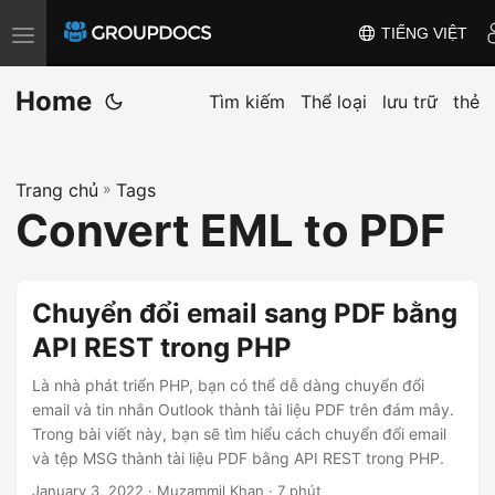
TIẾNG VIỆT
T
o
Home
g
Tìm kiếm
Thể loại
lưu trữ
thẻ
g
l
Trang chủ
»
Tags
e
Convert EML to PDF
n
a
v
Chuyển đổi email sang PDF bằng
i
API REST trong PHP
g
a
Là nhà phát triển PHP, bạn có thể dễ dàng chuyển đổi
t
email và tin nhắn Outlook thành tài liệu PDF trên đám mây.
Trong bài viết này, bạn sẽ tìm hiểu cách chuyển đổi email
i
và tệp MSG thành tài liệu PDF bằng API REST trong PHP.
o
January 3, 2022
· Muzammil Khan · 7 phút