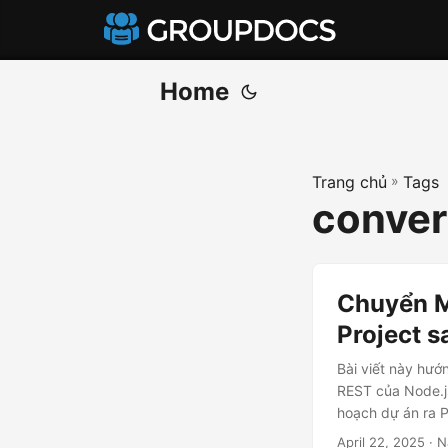
Home
Trang chủ
»
Tags
conver
Chuyển M
Project 
Bài viết này hư
REST của Node.js
hoạch dự án ra 
April 22, 2025
· N