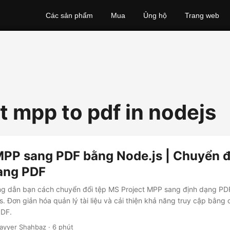
Các sản phẩm
Mua
Ủng hộ
Trang web
t mpp to pdf in nodejs
PP sang PDF bằng Node.js | Chuyển 
sang PDF
ớng dẫn bạn cách chuyển đổi tệp MS Project MPP sang định dạng PD
. Đơn giản hóa quản lý tài liệu và cải thiện khả năng truy cập bằng
PDF.
ayyer Shahbaz · 6 phút