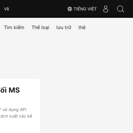
Về
TIẾNG VIỆT
Tìm kiếm
Thể loại
lưu trữ
thẻ
đổi MS
F sử dụng API
 cách xuất các kế