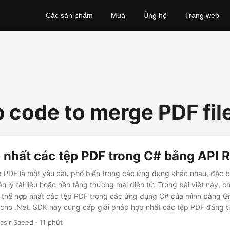
Các sản phẩm
Mua
Ủng hộ
Trang web
 code to merge PDF fil
 nhất các tệp PDF trong C# bằng API 
 PDF là một yêu cầu phổ biến trong các ứng dụng khác nhau, đặc biệ
n lý tài liệu hoặc nền tảng thương mại điện tử. Trong bài viết này, 
 thể hợp nhất các tệp PDF trong các ứng dụng C# của mình bằng 
ho .Net. SDK này cung cấp giải pháp hợp nhất các tệp PDF đáng ti
định dạng và bố cục của chúng.
asir Saeed · 11 phút