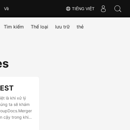
Về
TIẾNG VIỆT
Tìm kiếm
Thể loại
lưu trữ
thẻ
es
REST
t là khi xử lý
chúng ta sẽ khám
GroupDocs.Merger
n cậy trong khi