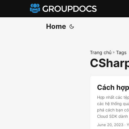
Home
Trang chủ
»
Tags
CSharp
Cách hợp
Hợp nhất các tệp
các hệ thống quả
phá cách bạn có
Cloud SDK dành c
vẫn giữ nguyên 
June 20, 2023
· Y