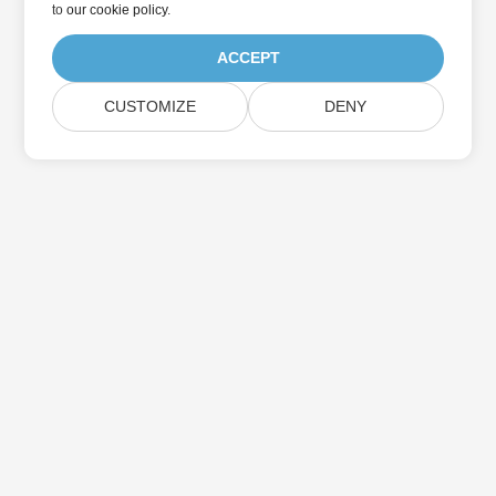
to
our cookie policy
.
ACCEPT
CUSTOMIZE
DENY
Trang Chủ
Các Sản Phẩm
Bản Phát Hành Mới