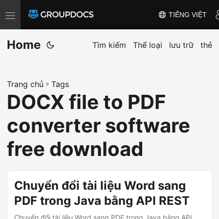
TIẾNG VIỆT
T
o
Home
g
Tìm kiếm
Thể loại
lưu trữ
thẻ
g
l
Trang chủ
»
Tags
e
DOCX file to PDF
n
a
converter software
v
i
free download
g
a
t
Chuyển đổi tài liệu Word sang
i
PDF trong Java bằng API REST
o
Chuyển đổi tài liệu Word sang PDF trong Java bằng API