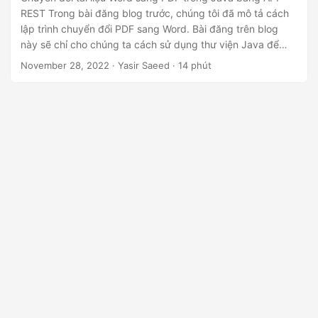
n
REST Trong bài đăng blog trước, chúng tôi đã mô tả cách
lập trình chuyển đổi PDF sang Word. Bài đăng trên blog
này sẽ chỉ cho chúng ta cách sử dụng thư viện Java để
chuyển đổi tài liệu Word sang PDF mà không làm mất định
November 28, 2022
· Yasir Saeed · 14 phút
dạng. Thư viện này dễ dàng chuyển đổi tài liệu Word thành
tệp PDF theo chương trình trong các ứng dụng Java của
bạn.