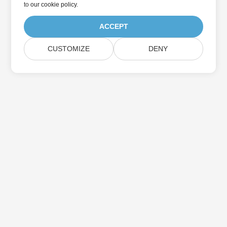
to
our cookie policy
.
ACCEPT
CUSTOMIZE
DENY
Trang Chủ
Các Sản Phẩm
Bản Phát Hành Mới