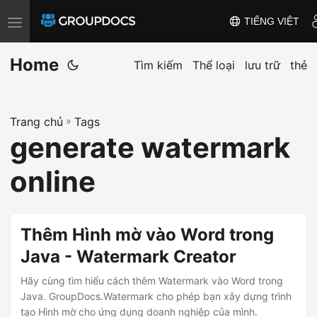
TIẾNG VIỆT
T
o
Home
g
Tìm kiếm
Thể loại
lưu trữ
thẻ
g
l
Trang chủ
»
Tags
e
generate watermark
n
a
online
v
i
g
Thêm Hình mờ vào Word trong
a
Java - Watermark Creator
t
i
Hãy cùng tìm hiểu cách thêm Watermark vào Word trong
Java. GroupDocs.Watermark cho phép bạn xây dựng trình
o
tạo Hình mờ cho ứng dụng doanh nghiệp của mình.