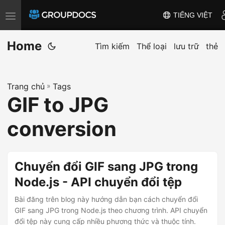
TIẾNG VIỆT
T
o
Home
g
Tìm kiếm
Thể loại
lưu trữ
thẻ
g
l
Trang chủ
»
Tags
e
GIF to JPG
n
a
conversion
v
i
g
Chuyển đổi GIF sang JPG trong
a
Node.js - API chuyển đổi tệp
t
i
Bài đăng trên blog này hướng dẫn bạn cách chuyển đổi
GIF sang JPG trong Node.js theo chương trình. API chuyển
o
đổi tệp này cung cấp nhiều phương thức và thuộc tính.