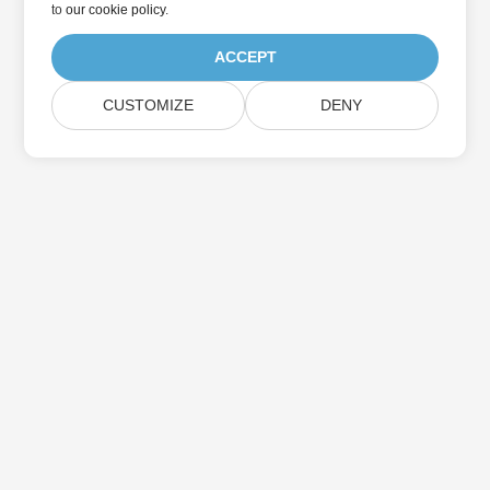
to
our cookie policy
.
ACCEPT
CUSTOMIZE
DENY
Trang Chủ
Các Sản Phẩm
Bản Phát Hành Mới