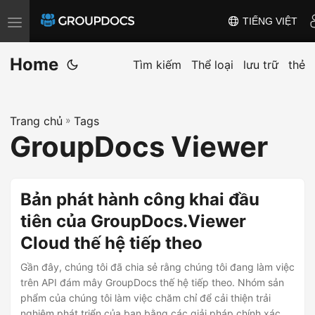
TIẾNG VIỆT
T
o
Home
g
Tìm kiếm
Thể loại
lưu trữ
thẻ
g
l
Trang chủ
»
Tags
e
GroupDocs Viewer
n
a
v
Bản phát hành công khai đầu
i
tiên của GroupDocs.Viewer
g
Cloud thế hệ tiếp theo
a
t
Gần đây, chúng tôi đã chia sẻ rằng chúng tôi đang làm việc
i
trên API đám mây GroupDocs thế hệ tiếp theo. Nhóm sản
phẩm của chúng tôi làm việc chăm chỉ để cải thiện trải
o
nghiệm phát triển của bạn bằng các giải pháp chính xác và