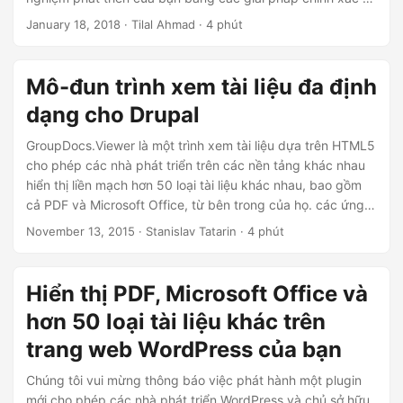
n
đáng tin cậy. Vì vậy, chúng tôi rất vui mừng được công bố
January 18, 2018
· Tilal Ahmad · 4 phút
bản phát hành công khai đầu tiên của Thế hệ tiếp theo
GroupDocs.
Mô-đun trình xem tài liệu đa định
dạng cho Drupal
GroupDocs.Viewer là một trình xem tài liệu dựa trên HTML5
cho phép các nhà phát triển trên các nền tảng khác nhau
hiển thị liền mạch hơn 50 loại tài liệu khác nhau, bao gồm
cả PDF và Microsoft Office, từ bên trong của họ. các ứng
dụng và trang web dựa trên web. Nhóm Thị trường của
November 13, 2015
· Stanislav Tatarin · 4 phút
GroupDocs đã phát triển các mô-đun cho phép các nhà
phát triển Drupal tích hợp GroupDocs.
Hiển thị PDF, Microsoft Office và
hơn 50 loại tài liệu khác trên
trang web WordPress của bạn
Chúng tôi vui mừng thông báo việc phát hành một plugin
mới cho phép các nhà phát triển WordPress và chủ sở hữu