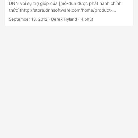
DNN với sự trợ giúp của [mô-đun được phát hành chính
thức](http://store.dnnsoftware.com/home/product-
details/groupdocs-word-excel -powerpoint-and-acrobat-
September 13, 2012
· Derek Hyland · 4 phút
pdf-embedded-viewer)! Trình xem cho phép bạn nhúng và
hiển thị các tệp PDF, tài liệu soạn thảo văn bản, bản trình
bày PowerPoint, bảng tính Excel và tệp hình ảnh ngay trên
các trang web DNN của bạn.