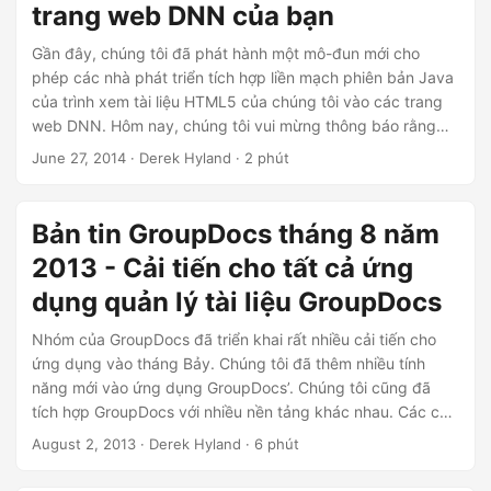
trang web DNN của bạn
Gần đây, chúng tôi đã phát hành một mô-đun mới cho
phép các nhà phát triển tích hợp liền mạch phiên bản Java
của trình xem tài liệu HTML5 của chúng tôi vào các trang
web DNN. Hôm nay, chúng tôi vui mừng thông báo rằng
mô-đun đã được phê duyệt và xuất bản chính thức trên thị
June 27, 2014
· Derek Hyland · 2 phút
trường DNN. Thư viện GroupDocs.Viewer cho Java là tài
liệu HTML5 cho phép bạn nhúng và hiển thị hơn 50 loại tài
liệu trên bất kỳ trang nào trong trang web của mình.
Bản tin GroupDocs tháng 8 năm
2013 - Cải tiến cho tất cả ứng
dụng quản lý tài liệu GroupDocs
Nhóm của GroupDocs đã triển khai rất nhiều cải tiến cho
ứng dụng vào tháng Bảy. Chúng tôi đã thêm nhiều tính
năng mới vào ứng dụng GroupDocs’. Chúng tôi cũng đã
tích hợp GroupDocs với nhiều nền tảng khác nhau. Các cải
tiến và tích hợp đáng chú ý bao gồm: Cải tiến UX đáng kể
August 2, 2013
· Derek Hyland · 6 phút
cho Chữ ký GroupDocs. Trình xem GroupDocs cho .NET 1.1:
new version of GroupDocs’ ASP.