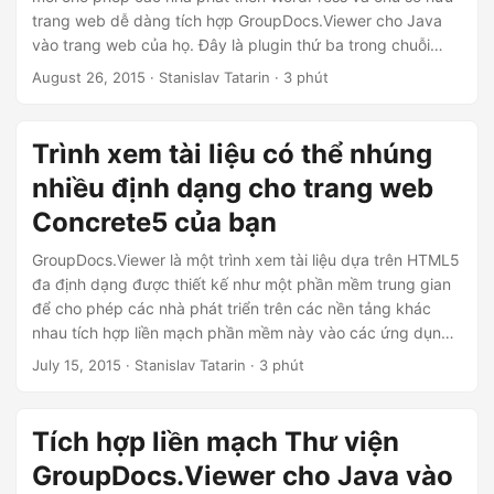
trang web dễ dàng tích hợp GroupDocs.Viewer cho Java
vào trang web của họ. Đây là plugin thứ ba trong chuỗi
plugin GroupDocs.Viewer dành cho WordPress. Tùy thuộc
August 26, 2015
· Stanislav Tatarin · 3 phút
vào tùy chọn triển khai của bạn, giờ đây bạn có thể chọn
giữa 3 phiên bản của trình xem: tích hợp dựa trên đám
mây, thư viện .
Trình xem tài liệu có thể nhúng
nhiều định dạng cho trang web
Concrete5 của bạn
GroupDocs.Viewer là một trình xem tài liệu dựa trên HTML5
đa định dạng được thiết kế như một phần mềm trung gian
để cho phép các nhà phát triển trên các nền tảng khác
nhau tích hợp liền mạch phần mềm này vào các ứng dụng,
trang web dựa trên web của riêng họ hoặc dịch vụ của bên
July 15, 2015
· Stanislav Tatarin · 3 phút
thứ 3. GroupDocs.Viewer cho phép người dùng cuối xem
tất cả các loại hình ảnh và tài liệu kinh doanh thông thường
chỉ bằng một trình duyệt web.
Tích hợp liền mạch Thư viện
GroupDocs.Viewer cho Java vào