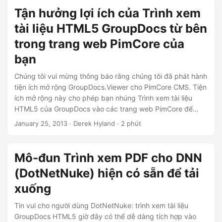
Tận hưởng lợi ích của Trình xem
tài liệu HTML5 GroupDocs từ bên
trong trang web PimCore của
bạn
Chúng tôi vui mừng thông báo rằng chúng tôi đã phát hành
tiện ích mở rộng GroupDocs.Viewer cho PimCore CMS. Tiện
ích mở rộng này cho phép bạn nhúng Trình xem tài liệu
HTML5 của GroupDocs vào các trang web PimCore để
hiển thị PDF, Microsoft Word, Excel, PowerPoint, Visio và
January 25, 2013
· Derek Hyland · 2 phút
các định dạng tài liệu kinh doanh phổ biến khác. Trình xem
tài liệu HTML5 của GroupDocs hiển thị tài liệu trên trang
web bằng cách sử dụng kiểu định dạng và bố cục chính
Mô-đun Trình xem PDF cho DNN
xác như trong tệp gốc.
(DotNetNuke) hiện có sẵn để tải
xuống
Tin vui cho người dùng DotNetNuke: trình xem tài liệu
GroupDocs HTML5 giờ đây có thể dễ dàng tích hợp vào