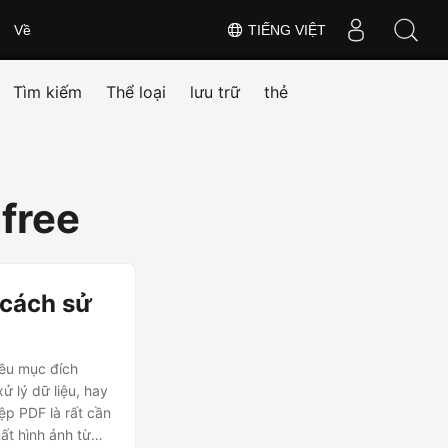
Về
TIẾNG VIỆT
Tìm kiếm
Thể loại
lưu trữ
thẻ
free
 cách sử
iều mục đích
ử lý dữ liệu, hay
tệp PDF là rất cần
ất hình ảnh từ