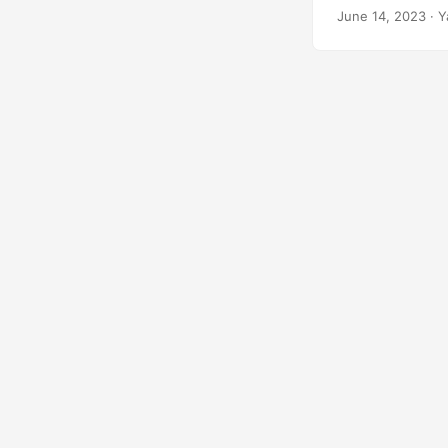
các tệp PDF qua 
June 14, 2023
· Y