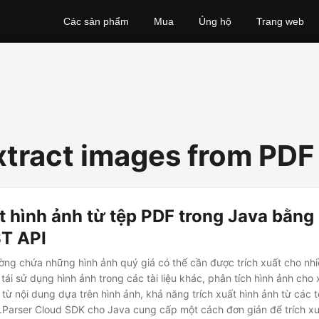
Các sản phẩm
Mua
Ủng hộ
Trang web
xtract images from PDF 
t hình ảnh từ tệp PDF trong Java bằng
T API
ng chứa những hình ảnh quý giá có thể cần được trích xuất cho nh
tái sử dụng hình ảnh trong các tài liệu khác, phân tích hình ảnh cho x
u từ nội dung dựa trên hình ảnh, khả năng trích xuất hình ảnh từ các 
.Parser Cloud SDK cho Java cung cấp một cách đơn giản để trích xu