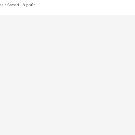
lập trình.
asir Saeed · 8 phút