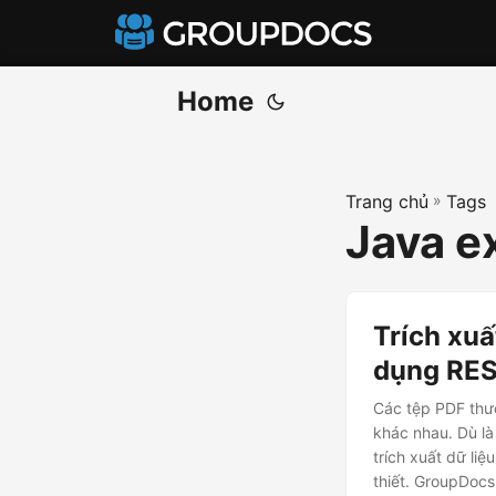
Home
Trang chủ
»
Tags
Java e
Trích xuấ
dụng RES
Các tệp PDF thườ
khác nhau. Dù là 
trích xuất dữ liệ
thiết. GroupDocs