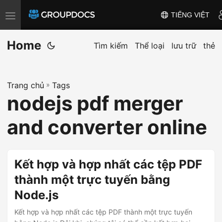
TIẾNG VIỆT
T
o
Home
g
Tìm kiếm
Thể loại
lưu trữ
thẻ
g
l
Trang chủ
»
Tags
e
nodejs pdf merger
n
a
and converter online
v
i
g
Kết hợp và hợp nhất các tệp PDF
a
thành một trực tuyến bằng
t
Node.js
i
o
Kết hợp và hợp nhất các tệp PDF thành một trực tuyến