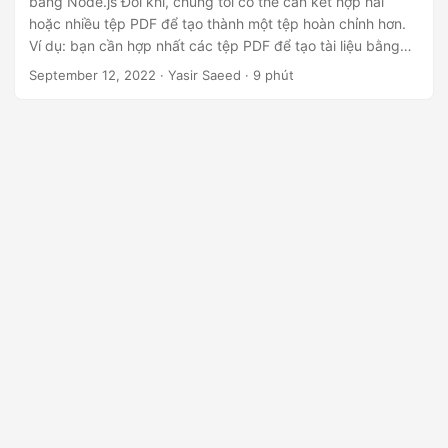
bằng Node.js Đôi khi, chúng tôi có thể cần kết hợp hai
n
hoặc nhiều tệp PDF để tạo thành một tệp hoàn chỉnh hơn.
Ví dụ: bạn cần hợp nhất các tệp PDF để tạo tài liệu bằng
các tệp đã tạo trước đó của mình để tham chiếu dữ liệu
September 12, 2022
· Yasir Saeed · 9 phút
hoặc khi những người dùng khác nhau đang làm việc trên
cùng một chủ đề.