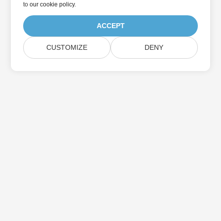
to
our cookie policy
.
ACCEPT
CUSTOMIZE
DENY
Trang Chủ
Các Sản Phẩm
Bản Phát Hành Mới