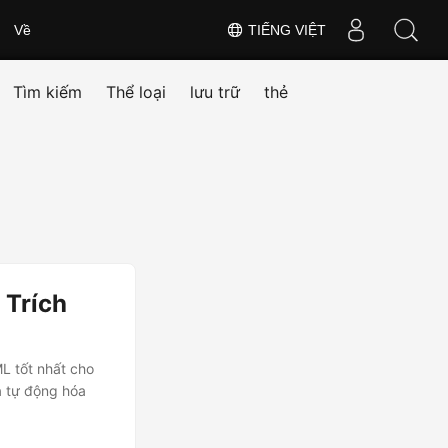
Về
TIẾNG VIỆT
Tìm kiếm
Thể loại
lưu trữ
thẻ
 Trích
L tốt nhất cho
và tự động hóa