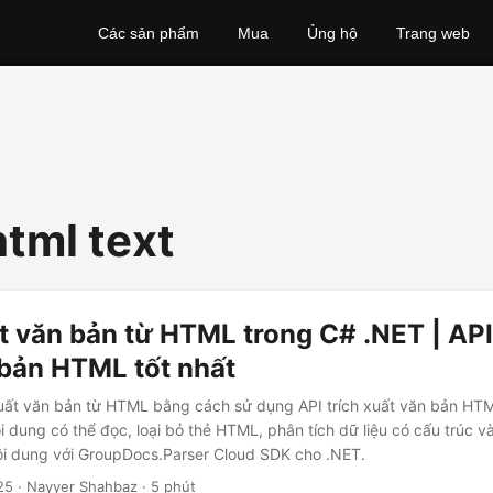
Các sản phẩm
Mua
Ủng hộ
Trang web
html text
t văn bản từ HTML trong C# .NET | API
 bản HTML tốt nhất
xuất văn bản từ HTML bằng cách sử dụng API trích xuất văn bản HTM
ội dung có thể đọc, loại bỏ thẻ HTML, phân tích dữ liệu có cấu trúc 
nội dung với GroupDocs.Parser Cloud SDK cho .NET.
25
· Nayyer Shahbaz · 5 phút