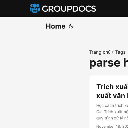
Home
Trang chủ
»
Tags
parse 
Trích xuấ
xuất văn
Học cách trích 
C#. Trích xuất n
quy trình xử lý 
November 18, 20