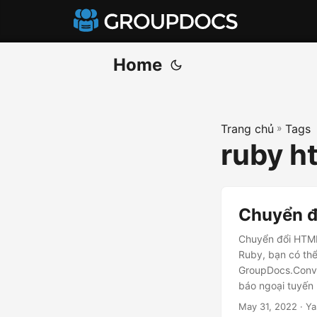
Home
Trang chủ
»
Tags
ruby h
Chuyển đ
Chuyển đổi HTML
Ruby, bạn có thể
GroupDocs.Conve
báo ngoại tuyến 
May 31, 2022
· Ya