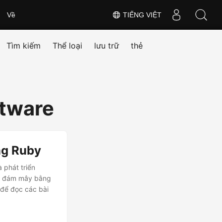
Về
TIẾNG VIỆT
Tìm kiếm
Thể loại
lưu trữ
thẻ
ftware
ng Ruby
 phát triển
rên đám mây bằng
để đọc các bài