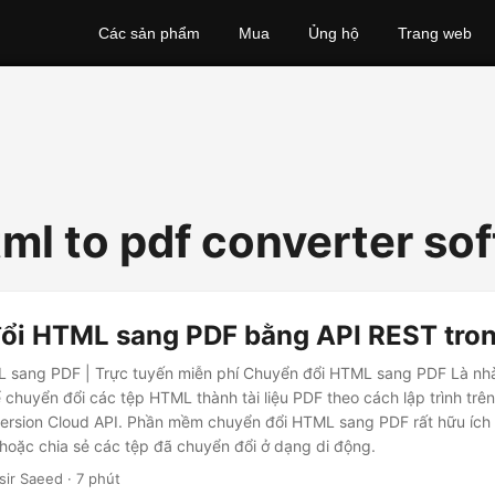
Các sản phẩm
Mua
Ủng hộ
Trang web
tml to pdf converter so
ổi HTML sang PDF bằng API REST tro
 sang PDF | Trực tuyến miễn phí Chuyển đổi HTML sang PDF Là nhà
 chuyển đổi các tệp HTML thành tài liệu PDF theo cách lập trình t
rsion Cloud API. Phần mềm chuyển đổi HTML sang PDF rất hữu ích 
hoặc chia sẻ các tệp đã chuyển đổi ở dạng di động.
sir Saeed · 7 phút