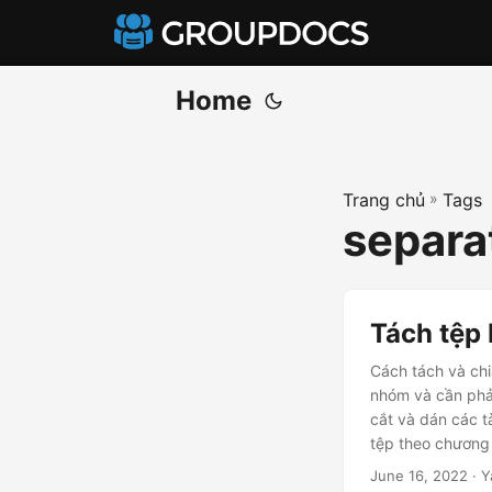
Home
Trang chủ
»
Tags
separa
Tách tệp
Cách tách và chi
nhóm và cần phải
cắt và dán các t
tệp theo chương 
June 16, 2022
· Y