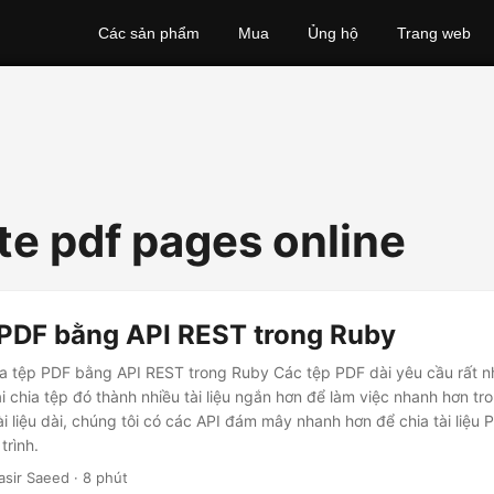
Các sản phẩm
Mua
Ủng hộ
Trang web
te pdf pages online
 PDF bằng API REST trong Ruby
a tệp PDF bằng API REST trong Ruby Các tệp PDF dài yêu cầu rất n
 chia tệp đó thành nhiều tài liệu ngắn hơn để làm việc nhanh hơn tr
ài liệu dài, chúng tôi có các API đám mây nhanh hơn để chia tài liệu 
trình.
asir Saeed · 8 phút