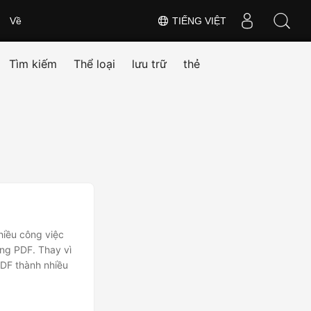
Về
TIẾNG VIỆT
Tìm kiếm
Thể loại
lưu trữ
thẻ
hiều công việc
ong PDF. Thay vì
PDF thành nhiều