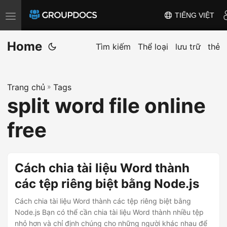
TIẾNG VIỆT
T
o
Home
g
Tìm kiếm
Thể loại
lưu trữ
thẻ
g
l
Trang chủ
»
Tags
e
split word file online
n
a
free
v
i
g
Cách chia tài liệu Word thành
a
các tệp riêng biệt bằng Node.js
t
i
Cách chia tài liệu Word thành các tệp riêng biệt bằng
Node.js Bạn có thể cần chia tài liệu Word thành nhiều tệp
o
nhỏ hơn và chỉ định chúng cho những người khác nhau để