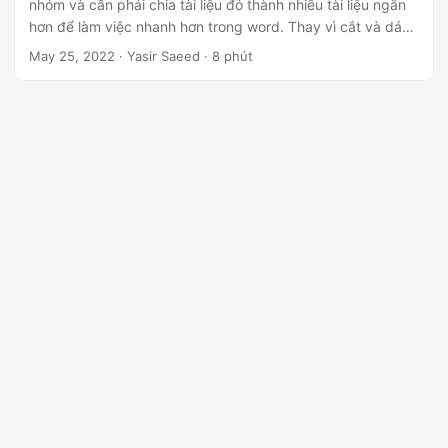
nhóm và cần phải chia tài liệu đó thành nhiều tài liệu ngắn
hơn để làm việc nhanh hơn trong word. Thay vì cắt và dán
các tài liệu dài, chúng tôi có các API đám mây nhanh hơn
May 25, 2022
· Yasir Saeed · 8 phút
để chia tài liệu từ thành nhiều tệp theo chương trình.