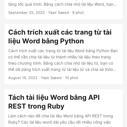
n
tăng tốc quá trình. Bằng cách chia nhỏ tài liệu Word, bạn
có thể dễ dàng trích xuất và chia sẻ thông tin hoặc bộ dữ
September 25, 2022
· Yasir Saeed · 9 phút
liệu cụ thể với các bên liên quan. Là nhà phát triển Node.
Cách trích xuất các trang từ tài
liệu Word bằng Python
Cách trích xuất các trang từ tài liệu Word bằng Python Bạn
có thể cần chia tài liệu từ thành nhiều tài liệu theo trang
theo chương trình. Bằng cách chia nhỏ tài liệu từ, bạn có
thể dễ dàng trích xuất trang từ tài liệu từ và chia sẻ thông
tin hoặc dữ liệu cụ thể với các bên liên quan. Là nhà phát
August 16, 2022
· Yasir Saeed · 10 phút
triển Python, bạn có thể chia tài liệu từ thành các tệp riêng
biệt trực tuyến trên đám mây.
Tách tài liệu Word bằng API
REST trong Ruby
Làm cách nào để chia tài liệu Word bằng API REST trong
Ruby? Các tài liệu word dài yêu cầu rất nhiều công việc