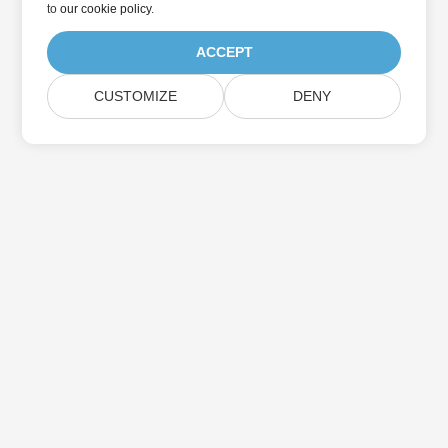
to
our cookie policy
.
ACCEPT
CUSTOMIZE
DENY
Trang Chủ
Các Sản Phẩm
Bản Phát Hành Mới