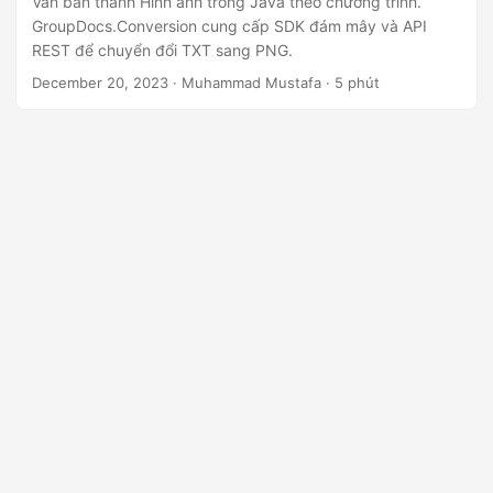
Văn bản thành Hình ảnh trong Java theo chương trình.
n
GroupDocs.Conversion cung cấp SDK đám mây và API
REST để chuyển đổi TXT sang PNG.
December 20, 2023
· Muhammad Mustafa · 5 phút