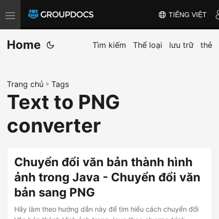
TIẾNG VIỆT
T
o
Home
g
Tìm kiếm
Thể loại
lưu trữ
thẻ
g
l
Trang chủ
»
Tags
e
Text to PNG
n
a
converter
v
i
g
Chuyển đổi văn bản thành hình
a
ảnh trong Java - Chuyển đổi văn
t
bản sang PNG
i
o
Hãy làm theo hướng dẫn này để tìm hiểu cách chuyển đổi