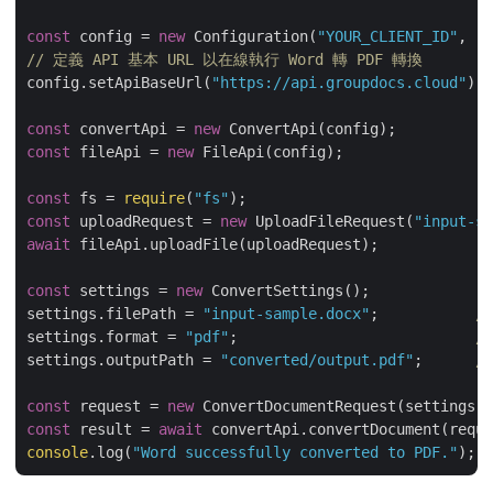
const
 config = 
new
 Configuration(
"YOUR_CLIENT_ID"
, 
"Y
// 定義 API 基本 URL 以在線執行 Word 轉 PDF 轉換
config.setApiBaseUrl(
"https://api.groupdocs.cloud"
);

const
 convertApi = 
new
const
 fileApi = 
new
 FileApi(config);

const
 fs = 
require
(
"fs"
const
 uploadRequest = 
new
 UploadFileRequest(
"input-sa
await
 fileApi.uploadFile(uploadRequest);

const
 settings = 
new
 ConvertSettings();

settings.filePath = 
"input-sample.docx"
;           
//
settings.format = 
"pdf"
;                           
//
settings.outputPath = 
"converted/output.pdf"
;      
//
const
 request = 
new
const
 result = 
await
console
.log(
"Word successfully converted to PDF."