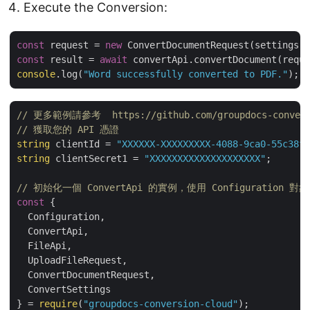
Execute the Conversion:
const
 request = 
new
const
 result = 
await
console
.log(
"Word successfully converted to PDF."
// 更多範例請參考  https://github.com/groupdocs-conversio
// 獲取您的 API 憑證 
string
 clientId = 
"XXXXXX-XXXXXXXXX-4088-9ca0-55c38f4
string
 clientSecret1 = 
"XXXXXXXXXXXXXXXXXXXX"
;

// 初始化一個 ConvertApi 的實例，使用 Configuration 對象
const
 {

  Configuration,

  ConvertApi,

  FileApi,

  UploadFileRequest,

  ConvertDocumentRequest,

  ConvertSettings

} = 
require
(
"groupdocs-conversion-cloud"
);
