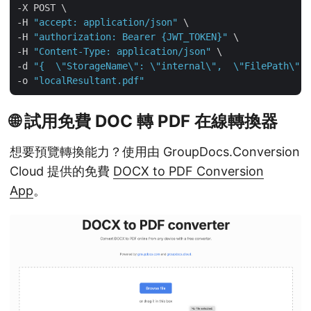
-X POST \

-H 
"accept: application/json"
 \

-H 
"authorization: Bearer {JWT_TOKEN}"
 \

-H 
"Content-Type: application/json"
 \

-d 
"{  \"StorageName\": \"internal\",  \"FilePath\": 
-o 
"localResultant.pdf"
🌐 試用免費 DOC 轉 PDF 在線轉換器
想要預覽轉換能力？使用由 GroupDocs.Conversion
Cloud 提供的免費
DOCX to PDF Conversion
App
。