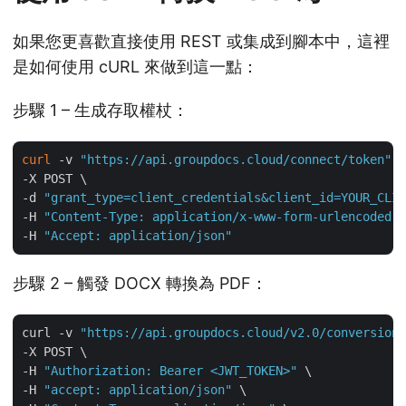
如果您更喜歡直接使用 REST 或集成到腳本中，這裡
是如何使用 cURL 來做到這一點：
步驟 1 – 生成存取權杖：
curl
 -v 
"https://api.groupdocs.cloud/connect/token"
 \

-X POST \

-d 
"grant_type=client_credentials&client_id=YOUR_CLIE
-H 
"Content-Type: application/x-www-form-urlencoded"
 
-H 
"Accept: application/json"
步驟 2 – 觸發 DOCX 轉換為 PDF：
curl -v 
"https://api.groupdocs.cloud/v2.0/conversion"
-X POST \

-H 
"Authorization: Bearer <JWT_TOKEN>"
 \

-H 
"accept: application/json"
 \
