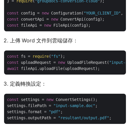
} = 
require
(
"groupdocs-conversion-cloud"
);

const
 config = 
new
 Configuration(
"YOUR_CLIENT_ID"
, 
"Y
const
 convertApi = 
new
const
 fileApi = 
new
上傳 Word 文件到雲端儲存：
const
 fs = 
require
(
"fs"
const
 uploadRequest = 
new
 UploadFileRequest(
"input-sa
await
定義轉換設定：
const
 settings = 
new
 ConvertSettings();

settings.filePath = 
"input-sample.doc"
;

settings.format = 
"pdf"
;

settings.outputPath = 
"resultant/output.pdf"