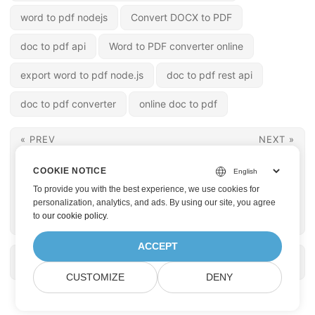
word to pdf nodejs
Convert DOCX to PDF
doc to pdf api
Word to PDF converter online
export word to pdf node.js
doc to pdf rest api
doc to pdf converter
online doc to pdf
« PREV
NEXT »
在 Node.js 中將 PDF
將 CSV 轉換為 JSON
COOKIE NOTICE
轉換為 Word | 使用
在 Node.js 中 | 使用
To provide you with the best experience, we use cookies for
REST API 在線將 PDF
REST API 在線轉換
personalization, analytics, and ads. By using our site, you agree
to
our cookie policy
.
轉換為 DOCX
CSV 為 JSON
ACCEPT
CUSTOMIZE
DENY