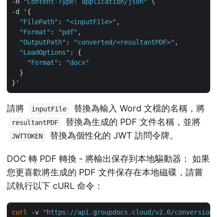
-H 
"Content-Type: application/json"
 \

-d '{

"FilePath"
: 
"<inputFile>"
,

"Format"
: 
"pdf"
,

"OutputPath"
: 
"converted/<resultantPDF>"
,

"LoadOptions"
: {

"Format"
: 
"docx"
  }

請將
替換為輸入 Word 文檔的名稱，將
inputFile
替換為生成的 PDF 文件名稱，並將
resultantPDF
替換為個性化的 JWT 訪問令牌。
JWTTOKEN
DOC 轉 PDF 轉換 - 將輸出保存到本地驅動器： 如果
您更喜歡將生成的 PDF 文件保存在本地磁碟，請嘗
試執行以下 cURL 命令：
curl
 -v 
"https://api.groupdocs.cloud/v2.0/conversion"