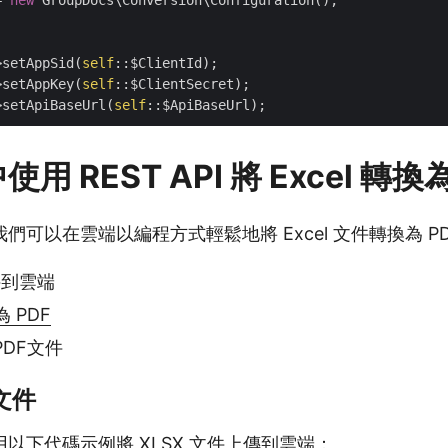
= 
new
 GroupDocs\Conversion\Configuration();

>setAppSid(
self
::$ClientId);

>setAppKey(
self
::$ClientSecret);

>setApiBaseUrl(
self
中使用 REST API 將 Excel 轉換
們可以在雲端以編程方式輕鬆地將 Excel 文件轉換為 PD
件到雲端
為 PDF
DF文件
 文件
以下代碼示例將 XLSX 文件上傳到雲端：