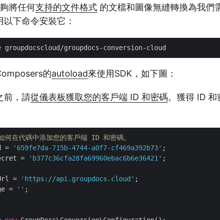
能夠將任何
支持的文件格式
的文檔和圖像無縫轉換為我們
用以下命令安裝它：
e
mposers的
autoload
來使用SDK，如下圖：
之前，請
從儀表板獲取您的客戶端 ID 和密碼
。獲得 ID 
示如何在代碼中添加您的客戶端 ID 和密碼。
d = 
'659fe7da-715b-4744-a0f7-cf469a392b73'
ecret = 
'b377c36cfa28fa69960ebac6b6e36421'
;

Url = 
'https://api.groupdocs.cloud'
ge = 
''
;
