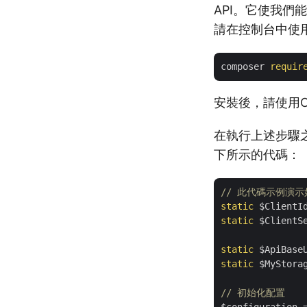
API。它使我們
請在控制台中使
composer 
requir
安裝後，請使用Co
在執行上述步驟
下所示的代碼：
// 此代碼示例演
static
 $ClientI
static
 $ClientS
static
 $ApiBase
static
 $MyStora
// 初始化配置