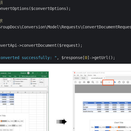
選項
nvertOptions($convertOptions);

求
GroupDocs\Conversion\Model\Requests\ConvertDocumentReques
converted successfully: "
, $response[
0