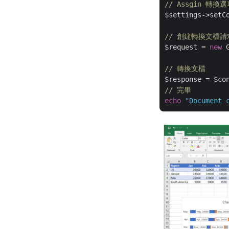
// Assgin 轉換
$settings->setCo
// 創建轉換文檔請
$request = 
new
 
// 轉換文檔
// 完畢
echo
"Document 