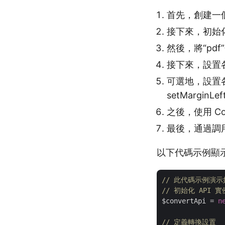
首先，創建一個 
接下來，初始化 
然後，將“pd
接下來，設置各種 S
可選地，設置各種 P
setMarginLe
之後，使用 Conv
最後，通過調
以下代碼示例顯示如何
// 此代碼示例演示如
// 初始化 API 實
$convertApi = 
n
// 定義轉換設置