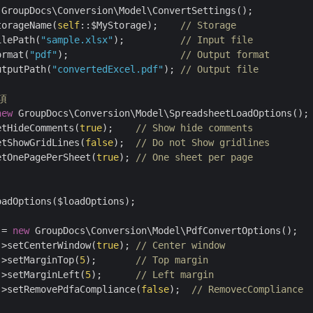
 GroupDocs\Conversion\Model\ConvertSettings();

torageName(
self
::$MyStorage);    
// Storage
ilePath(
"sample.xlsx"
);          
// Input file
ormat(
"pdf"
);                    
// Output format
utputPath(
"convertedExcel.pdf"
); 
// Output file
項
new
 GroupDocs\Conversion\Model\SpreadsheetLoadOptions();		

etHideComments(
true
);    
// Show hide comments
etShowGridLines(
false
);  
// Do not Show gridlines
etOnePagePerSheet(
true
);	
// One sheet per page
adOptions($loadOptions);

 = 
new
 GroupDocs\Conversion\Model\PdfConvertOptions();

->setCenterWindow(
true
); 
// Center window
->setMarginTop(
5
);       
// Top margin
->setMarginLeft(
5
);      
// Left margin
->setRemovePdfaCompliance(
false
);  
// RemovecCompliance