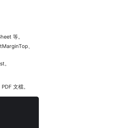
。
Sheet 等。
tMarginTop、
st。
 PDF 文檔。