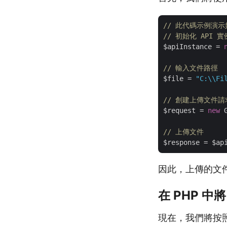
// 此代碼示例演示
// 初始化 API 實
$apiInstance = 
// 輸入文件路徑
$file = 
"C:\\Fi
// 創建上傳文件請
$request = 
new
 
// 上傳文件
因此，上傳的文
在 PHP 中將
現在，我們將按照