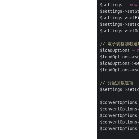
$settings = 
new
$settings->setS
$settings->setF
$settings->setF
$settings->setO
// 電子表格加載選
$loadOptions = 
$loadOptions->s
$loadOptions->s
$loadOptions->s
// 分配加載選項
$settings->setLo
$convertOptions
$convertOptions
$convertOptions
$convertOptions
$convertOptions