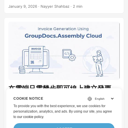
January 9, 2026
· Nayyer Shahbaz · 2 min
在雲端只需幾步即可線上建立發票
本指南說明如何在 Word 或 LibreOffice 等本機編輯器中建立發
COOKIE NOTICE
票範本，將其儲存於 GroupDocs 雲端儲存，提供 JSON 資
To provide you with the best experience, we use cookies for
料，並使用 Assembly Cloud .NET SDK 或純 cURL 產生完成
personalization, analytics, and ads. By using our site, you agree
的 DOCX 或 PDF 發票。
to
our cookie policy
.
January 8, 2026
· Igor Zubarev · 4 min