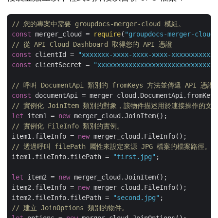
// 您的專案中需要 groupdocs-merger-cloud 模組。
const
 merger_cloud = 
require
(
"groupdocs-merger-cloud"
// 從 API Cloud Dashboard 取得您的 API 憑證 
const
 clientId = 
"xxxxxxx-xxxx-xxxx-xxxx-xxxxxxxxxxxx
const
 clientSecret = 
"xxxxxxxxxxxxxxxxxxxxxxxxxxxxxx"
// 呼叫 DocumentApi 類別的 fromKeys 方法並傳遞 API 憑證
const
// 實例化 JoinItem 類別的對象，該物件描述用於連接操作的文
let
 item1 = 
new
// 實例化 FileInfo 類別的實例。
item1.fileInfo = 
new
// 透過呼叫 filePath 屬性來設定來源 JPG 檔案的檔案路徑。
item1.fileInfo.filePath = 
"first.jpg"
;

let
 item2 = 
new
 merger_cloud.JoinItem();

item2.fileInfo = 
new
 merger_cloud.FileInfo();

item2.fileInfo.filePath = 
"second.jpg"
// 建立 JoinOptions 類別的物件。
let
 options = 
new