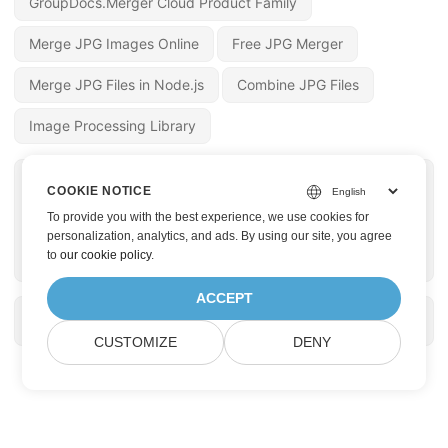
GroupDocs.Merger Cloud Product Family
Merge JPG Images Online
Free JPG Merger
Merge JPG Files in Node.js
Combine JPG Files
Image Processing Library
« PREV
NEXT »
COOKIE NOTICE
在 Node.js 中將 ZIP
使用 Image to PDF
To provide you with the best experience, we use cookies for
轉換為 HTML
Converter 將 JPG 轉
personalization, analytics, and ads. By using our site, you agree
to
our cookie policy
.
換為 PDF
ACCEPT
CUSTOMIZE
DENY