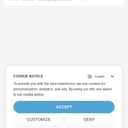
格、PowerPoint 演示文稿、CAD 繪圖和光柵圖像(TIFF、
JPEG、PNG、GIF 和 BMP)。 .NET 的
GroupDocs.Annotation 如何工作？該庫將文檔轉換為服務器上
的 Web 兼容內容(HTML/CSS + 圖像)，然後在文檔視圖小部件
和註釋工具欄內將其呈現在您的網站上。最終用戶可以從任何
標準網絡瀏覽器查看和註釋此類嵌入文檔。您不必擔心您的用
戶是否擁有打開文檔所需的軟件。多個受邀用戶可以同時對同
一文檔進行註釋。每個用戶都可以添加註釋、查看其他人的評
論/標記並實時回复。因此，所有相關方都可以快速獲得已審核
文檔的反饋，討論必要的更新並輕鬆獲得文檔批准。
GroupDocs.Annotation for .NET 從頭開始構建時就考慮到了
安全性。嵌入網頁的原始文檔在查看/註釋會話期間不會下載到
COOKIE NOTICE
用戶計算機，而是保留在您的服務器上並位於防火牆後面。最
To provide you with the best experience, we use cookies for
終用戶只能看到共享文檔的網絡副本。儘管默認情況下可用，
personalization, analytics, and ads. By using our site, you agree
但可以禁用特定文檔的複制、打印和下載選項，以便以“只讀”模
to
our cookie policy
.
式共享它們。目前，我們提供兩種部署選項：本地部署和
SaaS。這個新插件集成了可下載的.NET庫，可以部署在您自己
ACCEPT
的服務器上，並允許您在本地存儲和託管文檔。我們還提供了
一個集成 Cloud 版本的 GroupDocs.Annotation 應用程序的插
CUSTOMIZE
DENY
件。它不需要任何服務器端安裝，但文檔需要存儲在我們的服