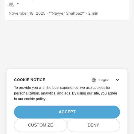
理。"
November 18, 2025
· \"Nayyer Shahbaz\" · 2 min
COOKIE NOTICE
To provide you with the best experience, we use cookies for
personalization, analytics, and ads. By using our site, you agree
to
our cookie policy
.
ACCEPT
CUSTOMIZE
DENY