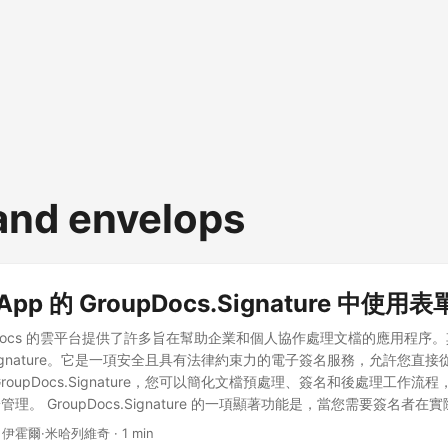
and envelops
 App 的 GroupDocs.Signature 中使
upDocs 的雲平台提供了許多旨在幫助企業和個人協作處理文檔的應用程序
cs.Signature。它是一項安全且具有法律約束力的電子簽名服務，允許您直
roupDocs.Signature，您可以簡化文檔預處理、簽名和後處理工作流
理。 GroupDocs.Signature 的一項顯著功能是，當您需要簽名者
例如名字、姓氏、日期、訂單報價等)時，能夠向文檔添加合併字段。具有
 伊霍爾·米哈列維奇 · 1 min
 GroupDocs.Signature 支持不同類型的字段，包括文本、下拉列