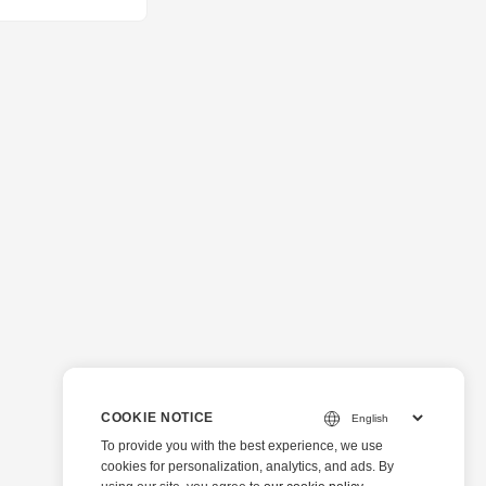
格或信封。為了幫
間的區別 »> 使
COOKIE NOTICE
To provide you with the best experience, we use
cookies for personalization, analytics, and ads. By