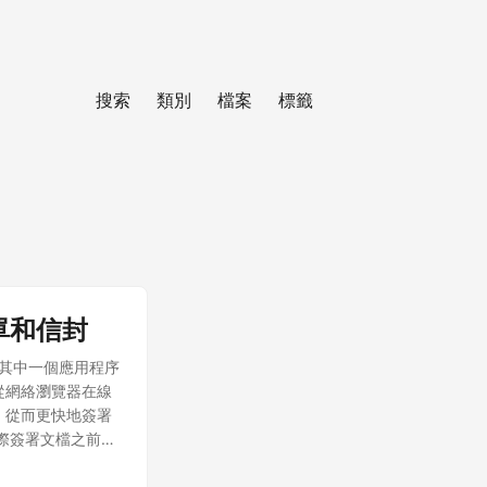
搜索
類別
檔案
標籤
用表單和信封
。其中一個應用程序
接從網絡瀏覽器在線
程，從而更快地簽署
在實際簽署文檔之前輸
此類字段的文檔可
表、單選按鈕、複選框