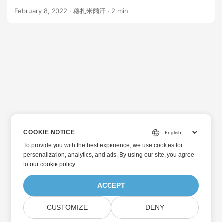
February 8, 2022
· 穆扎米爾汗 · 2 min
COOKIE NOTICE
To provide you with the best experience, we use cookies for
personalization, analytics, and ads. By using our site, you agree
to
our cookie policy
.
ACCEPT
CUSTOMIZE
DENY