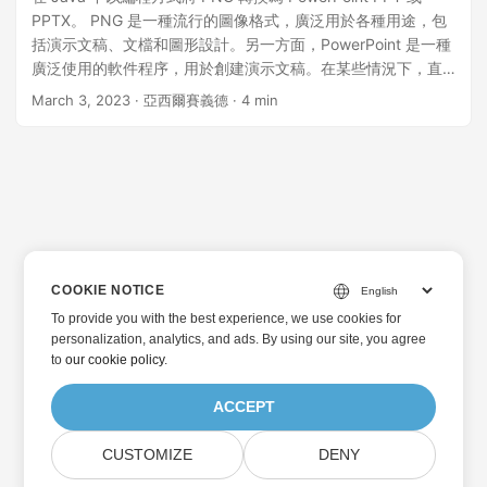
PPTX。 PNG 是一種流行的圖像格式，廣泛用於各種用途，包
括演示文稿、文檔和圖形設計。另一方面，PowerPoint 是一種
廣泛使用的軟件程序，用於創建演示文稿。在某些情況下，直
接在演示文稿中包含 PNG 圖像並不容易。這就是需要將 PNG
March 3, 2023
· 亞西爾賽義德 · 4 min
轉換為 PowerPoint 的地方。通過將 PNG 轉換為
PowerPoint，您可以輕鬆地在演示文稿中使用圖像並使其更具
視覺吸引力。這篇博文將提供有關如何在 Java 中以編程方式將
PNG 轉換為 PowerPoint (PPT/PPTX) 的分步指南。 本教程將
涵蓋以下主題： Java 圖像到 PowerPoint 轉換 REST API -
SDK 安裝 如何使用 REST API 通過 Java 將 PNG 文件轉換為
PowerPoint Java Images to PowerPoint Conversion REST
API - SDK 安裝 GroupDocs.Conversion Cloud SDK for Java
COOKIE NOTICE
是一個功能強大且靈活的基於雲的文檔和圖像轉換庫。它允許
To provide you with the best experience, we use cookies for
您將 50 多種文件格式轉換為其他格式。此 SDK 提供了範圍廣
personalization, analytics, and ads. By using our site, you agree
泛 的文檔轉換選項，包括 PDF、DOC、DOCX、XLSX、
to
our cookie policy
.
HTML、光柵圖像等。對於需要將文檔轉換為不同格式而無需安
裝任何其他軟件的任何人來說，這是一個完美的解決方案。將
ACCEPT
SDK 集成到基於 Java 的應用程序變得簡單而高效。
CUSTOMIZE
DENY