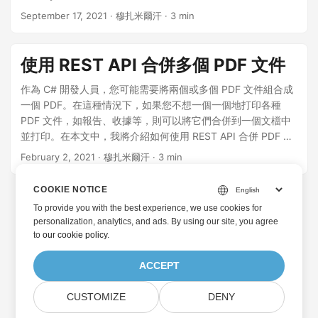
September 17, 2021
· 穆扎米爾汗 · 3 min
使用 REST API 合併多個 PDF 文件
作為 C# 開發人員，您可能需要將兩個或多個 PDF 文件組合成
一個 PDF。在這種情況下，如果您不想一個一個地打印各種
PDF 文件，如報告、收據等，則可以將它們合併到一個文檔中
並打印。在本文中，我將介紹如何使用 REST API 合併 PDF 文
件。 本文應涵蓋以下主題： 文件合併 REST API 和 .NET SDK
February 2, 2021
· 穆扎米爾汗 · 3 min
使用 REST API 合併 PDF 文件 文件合併 REST API 和 .NET
SDK 對於合併文件，我將使用 GroupDocs.Merger Cloud 的
COOKIE NOTICE
.NET SDK API。它是一個功能豐富的高性能 Cloud SDK，用於
To provide you with the best experience, we use cookies for
將多個文檔合併為一個，將單個文檔拆分為多個文檔。它提供
personalization, analytics, and ads. By using our site, you agree
重新排序或替換文檔頁面、更改頁面方向、管理文檔密碼以及
to
our cookie policy
.
對任何支持的文件格式輕鬆執行其他操作的功能。目前，它還
為 Cloud API 提供 Java、PHP、Ruby、Android 和 Node.js
ACCEPT
SDK 作為其文檔合併家族成員。 您可以從 NuGet 包管理器或
在包管理器控制台中使用以下命令將 GroupDocs.Merger-
CUSTOMIZE
DENY
Cloud 安裝到您的 Visual Studio 項目： Install-Package