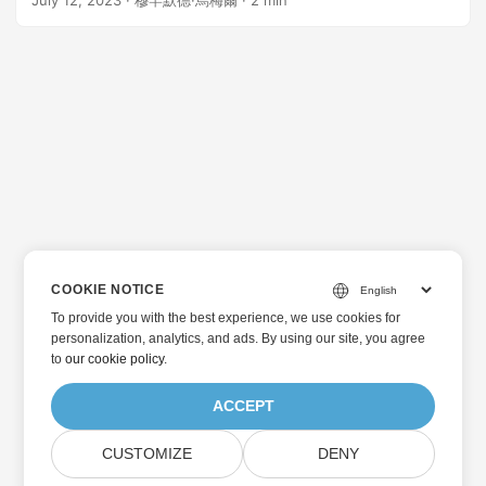
July 12, 2023
· 穆罕默德·烏梅爾 · 2 min
COOKIE NOTICE
To provide you with the best experience, we use cookies for
personalization, analytics, and ads. By using our site, you agree
to
our cookie policy
.
ACCEPT
CUSTOMIZE
DENY