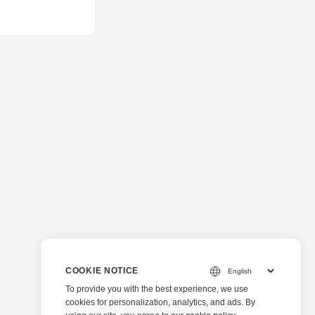
0 多種常見文檔類
osoft Word 文
。 - 跨平台兼容性。
標準 Web 瀏覽器
Opera。 - 可嵌入的小
您自己的 CSS 輕
無縫導航大型多頁
、使用關鍵字搜索
(數字版權管理)
或特定文檔的打印、
許您在嵌入文檔上顯
項的更多詳細信息，
ess 市場下載：
COOKIE NOTICE
To provide you with the best experience, we use
cookies for personalization, analytics, and ads. By