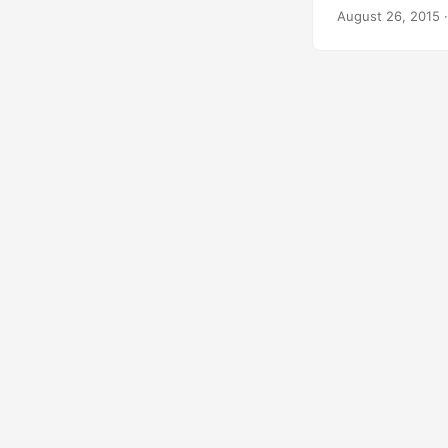
發布。無論您選擇哪
August 26, 2015
型。僅舉幾例，Grou
檔、Excel 電子表
GroupDocs
的設備上運行，包括 Int
部件，用於完美的在線
鬆自定義並作為
文檔。特別是，
嵌入文檔中的文本
功能，您可以防止
下載和文本複制選項
示水印，以防止它們
請參閱本頁。 Wo
GroupDocs.Viewer