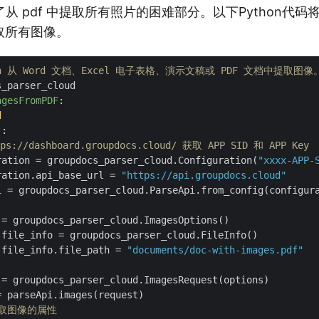
从 pdf 中提取所有照片的困难部分。以下Python代
取所有图像。
on 从 Word 文档、Excel 电子表格、演示文稿或 PDF 文档中提取图像
agesFromPDF
:
d  
):
ps://dashboard.groupdocs.cloud/ 获取 APP SID 和 APP Key
ration = groupdocs_parser_cloud.Configuration(
"xxxx-APP-
ration.api_base_url = 
"https://api.groupdocs.cloud"
i = groupdocs_parser_cloud.ParseApi.from_config(configura
= groupdocs_parser_cloud.ImagesOptions()

file_info = groupdocs_parser_cloud.FileInfo()

.file_info.file_path = 
"documents/doc-with-images.pdf"
= groupdocs_parser_cloud.ImagesRequest(options)

 parseApi.images(request)

提取图像的属性