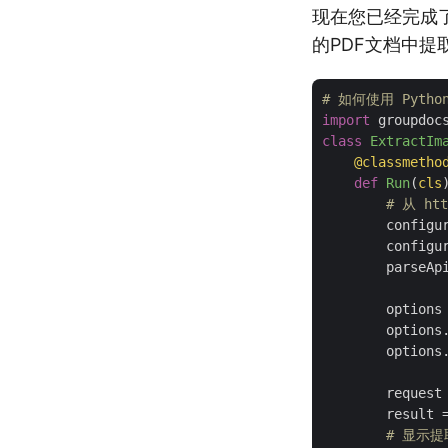
现在您已经完成了
的PDF文档中提
# 如何使用 Pyth
import
class
ExtractIm
    @classmetho
def
Run
(
cls
# 从 htt
        configu
        configu
        parseAp
        options 
        options.
        options
        request 
        result =
# 显示