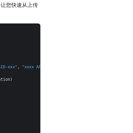
码将让您快速从上传
。
SID-xxx"
, 
"xxxx APP KEY xxx"
)

tion)
