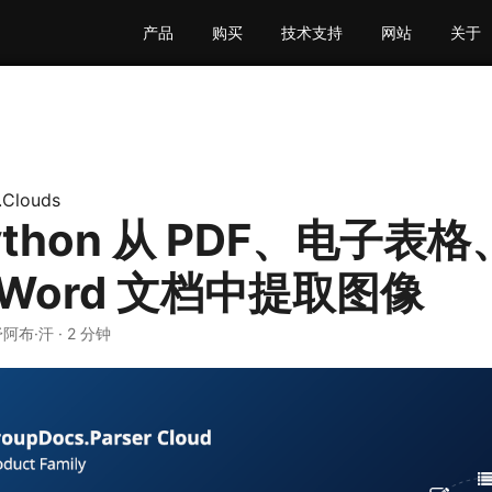
产品
购买
技术支持
网站
关于
.Clouds
ython 从 PDF、电子表
Word 文档中提取图像
舒阿布·汗 · 2 分钟